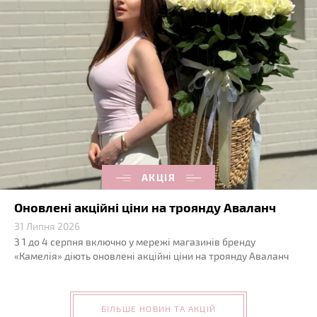
АКЦІЯ
Оновлені акційні ціни на троянду Аваланч
31 Липня 2026
З 1 до 4 серпня включно у мережі магазинів бренду
«Камелія» діють оновлені акційні ціни на троянду Аваланч
БІЛЬШЕ НОВИН ТА АКЦІЙ