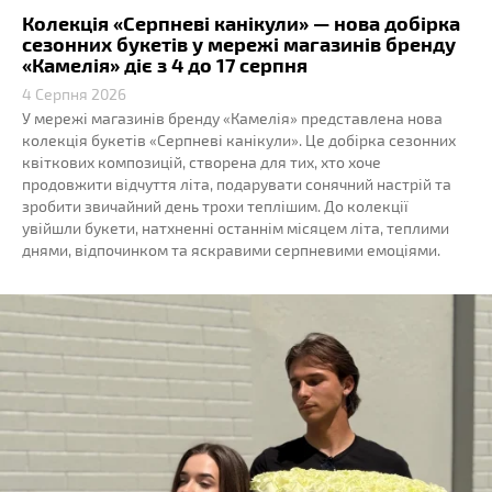
Колекція «Серпневі канікули» — нова добірка
сезонних букетів у мережі магазинів бренду
«Камелія» діє з 4 до 17 серпня
4 Серпня 2026
У мережі магазинів бренду «Камелія» представлена нова
колекція букетів «Серпневі канікули». Це добірка сезонних
квіткових композицій, створена для тих, хто хоче
продовжити відчуття літа, подарувати сонячний настрій та
зробити звичайний день трохи теплішим. До колекції
увійшли букети, натхненні останнім місяцем літа, теплими
днями, відпочинком та яскравими серпневими емоціями.