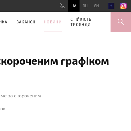
UA
RU
EN
СТІЙКІСТЬ
НОВИНИ
ИКА
ВАКАНСІЇ
ТРОЯНДИ
 скороченим графіком
име за скороченим
ок.