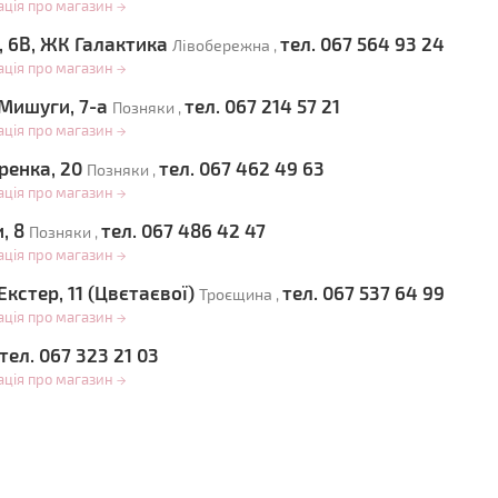
ація про магазин
→
, 6В, ЖК Галактика
тел. 067 564 93 24
Лівобережна ,
ація про магазин
→
 Мишуги, 7-а
тел. 067 214 57 21
Позняки ,
ація про магазин
→
ренка, 20
тел. 067 462 49 63
Позняки ,
ація про магазин
→
и, 8
тел. 067 486 42 47
Позняки ,
ація про магазин
→
Екстер, 11 (Цвєтаєвої)
тел. 067 537 64 99
Троєщина ,
ація про магазин
→
тел. 067 323 21 03
ація про магазин
→