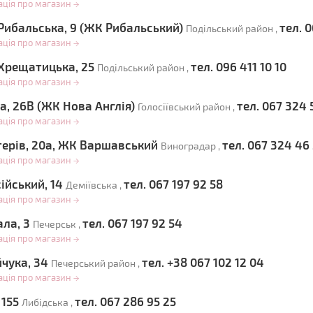
ація про магазин
→
Рибальська, 9 (ЖК Рибальський)
тел. 
Подільський район ,
ація про магазин
→
Хрещатицька, 25
тел. 096 411 10 10
Подільський район ,
ація про магазин
→
а, 26В (ЖК Нова Англія)
тел. 067 324 
Голосіївський район ,
ація про магазин
→
стерів, 20а, ЖК Варшавський
тел. 067 324 46
Виноградар ,
ація про магазин
→
ійський, 14
тел. 067 197 92 58
Деміївська ,
ація про магазин
→
ала, 3
тел. 067 197 92 54
Печерськ ,
ація про магазин
→
йчука, 34
тел. +38 067 102 12 04
Печерський район ,
ація про магазин
→
 155
тел. 067 286 95 25
Либідська ,