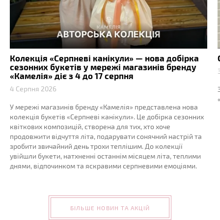
Колекція «Серпневі канікули» — нова добірка
сезонних букетів у мережі магазинів бренду
«Камелія» діє з 4 до 17 серпня
4 Серпня 2026
У мережі магазинів бренду «Камелія» представлена нова
колекція букетів «Серпневі канікули». Це добірка сезонних
квіткових композицій, створена для тих, хто хоче
продовжити відчуття літа, подарувати сонячний настрій та
зробити звичайний день трохи теплішим. До колекції
увійшли букети, натхненні останнім місяцем літа, теплими
днями, відпочинком та яскравими серпневими емоціями.
БІЛЬШЕ НОВИН ТА АКЦІЙ