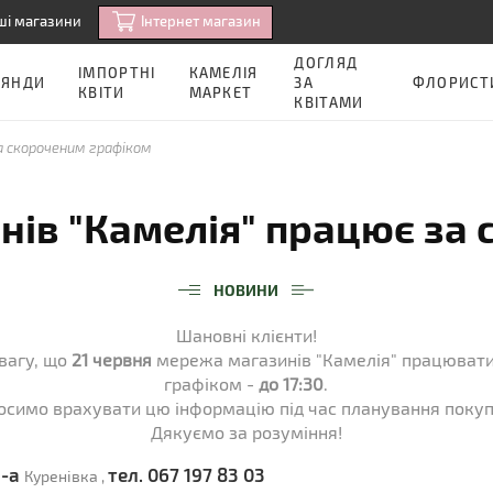
Iнтернет магазин
ші магазини
ДОГЛЯД
ІМПОРТНІ
КАМЕЛІЯ
ОЯНДИ
ЗА
ФЛОРИСТ
КВІТИ
МАРКЕТ
КВІТАМИ
за скороченим графіком
нів "Камелія" працює за
НОВИНИ
Шановні клієнти!
вагу, що
21 червня
мережа магазинів "Камелія" працюват
графіком -
до 17:30
.
осимо врахувати цю інформацію під час планування покуп
Дякуємо за розуміння!
2-а
тел. 067 197 83 03
Куренівка ,