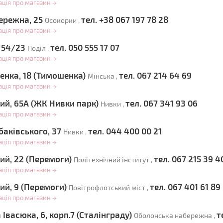
ація про магазин
→
ережна, 25
тел. +38 067 197 78 28
Осокорки ,
ація про магазин
→
, 54/23
тел. 050 555 17 07
Поділ ,
ація про магазин
→
ненка, 18 (Тимошенка)
тел. 067 214 64 69
Мінська ,
ація про магазин
→
ий, 65А (ЖК Нивки парк)
тел. 067 341 93 06
Нивки ,
ація про магазин
→
баківського, 37
тел. 044 400 00 21
Нивки ,
ація про магазин
→
ий, 22 (Перемоги)
тел. 067 215 39 4
Політехнічний інститут ,
ація про магазин
→
ий, 9 (Перемоги)
тел. 067 401 61 89
Повітрофлотський міст ,
ація про магазин
→
Івасюка, 6, корп.7 (Сталінграду)
т
Оболонська набережна ,