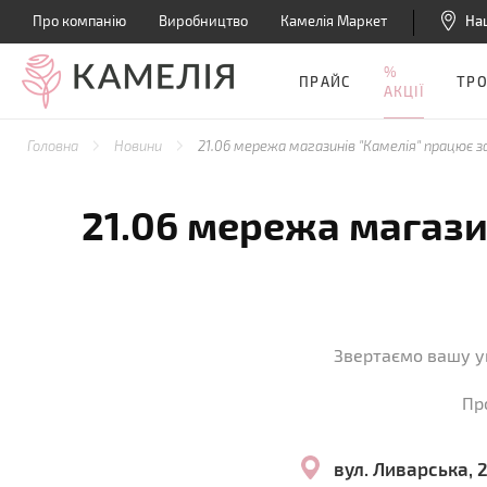
Про компанію
Виробництво
Камелія Маркет
На
%
ПРАЙС
ТР
АКЦІЇ
Головна
Новини
21.06 мережа магазинів "Камелія" працює 
21.06 мережа магази
Звертаємо вашу у
Пр
вул. Ливарська, 