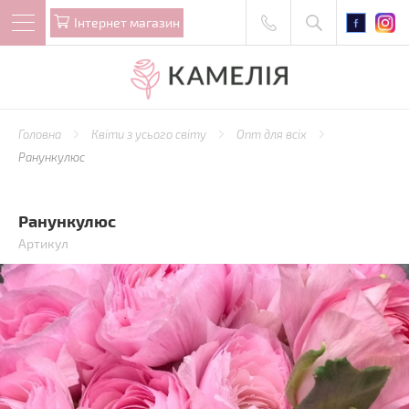
Iнтернет магазин
Головна
Квіти з усього світу
Опт для всіх
Ранункулюс
Ранункулюс
Артикул