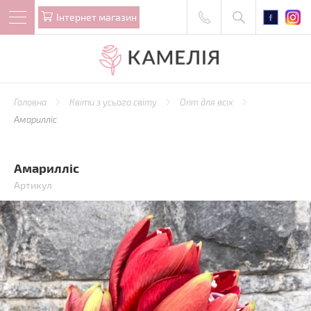
Iнтернет магазин
Головна
Квіти з усього світу
Опт для всіх
Амарилліс
Амарилліс
Артикул