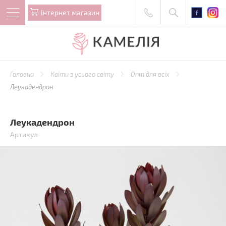
Iнтернет магазин
Головна
Квіти з усього світу
Опт для всіх
Леукадендрон
Леукадендрон
Артикул