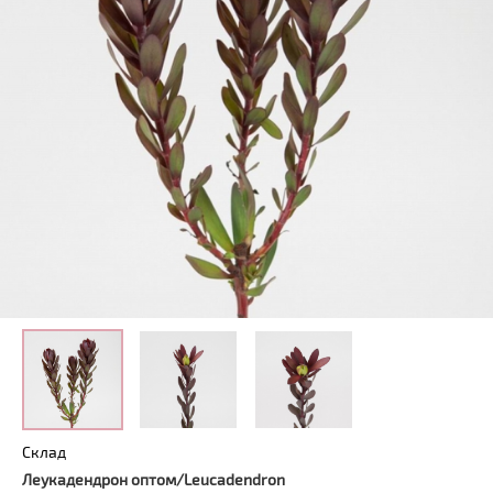
Склад
Леукадендрон оптом/
Leucadendron