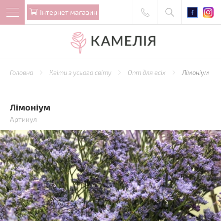
Iнтернет магазин
Головна
Квіти з усього світу
Опт для всіх
Лімоніум
Лімоніум
Артикул