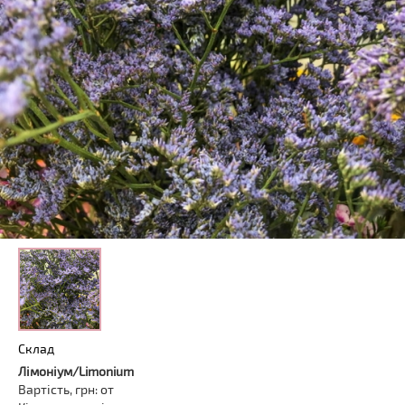
Склад
Лімоніум/
Limonium
Вартість, грн: от