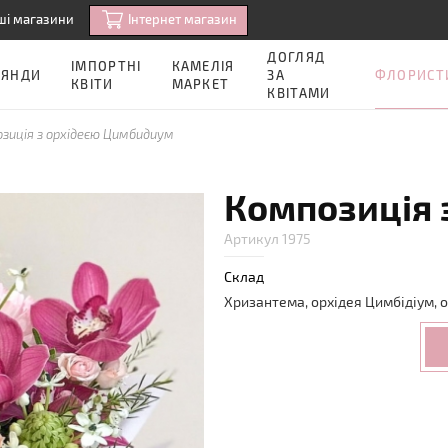
Iнтернет магазин
ші магазини
ДОГЛЯД
ІМПОРТНІ
КАМЕЛІЯ
ФЛОРИСТ
ОЯНДИ
ЗА
КВІТИ
МАРКЕТ
КВІТАМИ
зиція з орхідеєю Цимбидиум
Композиція 
Артикул 1975
Склад
Хризантема, орхідея Цимбідіум, о