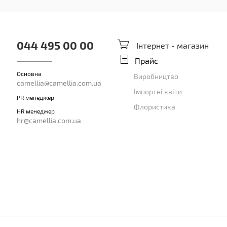
044 495 00 00
Інтернет - магазин
Прайс
Основна
Виробництво
camellia@camellia.com.ua
Імпортні квіти
PR менеджер
Флористика
HR менеджер
hr@camellia.com.ua