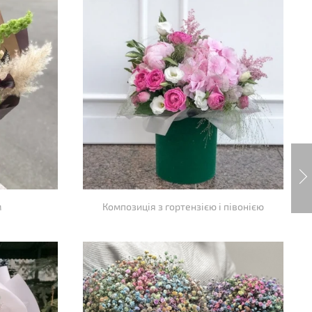
м
Композиція з гортензією і півонією