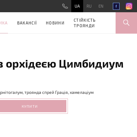
UA
RU
EN
СТІЙКІСТЬ
ИКА
ВАКАНСІЇ
НОВИНИ
ТРОЯНДИ
з орхідеєю Цимбидиум
рнітогалум, троянда спрей Грація, хамелаціум
КУПИТИ