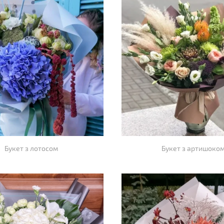
Букет з лотосом
Букет з артишоко