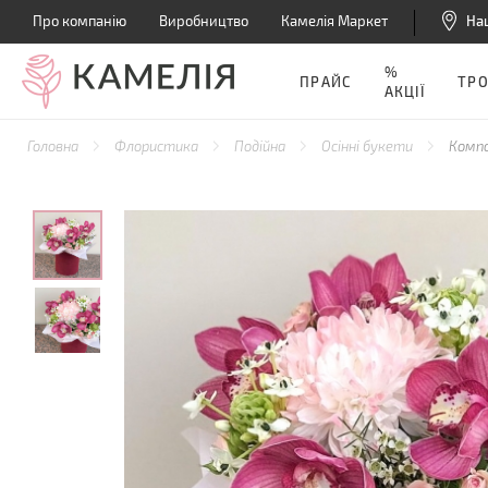
Про компанію
Виробництво
Камелія Маркет
На
%
ПРАЙС
ТР
АКЦІЇ
Головна
Флористика
Подійна
Осінні букети
Компо