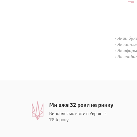
Який бук
Як квіта
Як оформ
Як зроби
Ми вже 32 роки на ринку
Виробляємо квіти в Україні з
1994 року