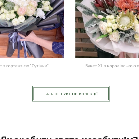
т з гортензією "Сутінки"
Букет XL з королівською
БІЛЬШЕ БУКЕТІВ КОЛЕКЦІЇ