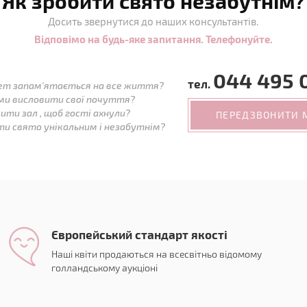
Як зробити свято незабутнім?
Досить звернутися до наших консультантів.
Відповімо на будь-яке запитання. Телефонуйте.
044 495 
тел.
ет запам'ятається на все життя?
ми висловити свої почуття?
ити зал , щоб гості ахнули?
ПЕРЕДЗВОНИТИ 
ти свято унікальним і незабутнім?
Європейський стандарт якості
Наші квіти продаються на всесвітньо відомому
голландському аукціоні