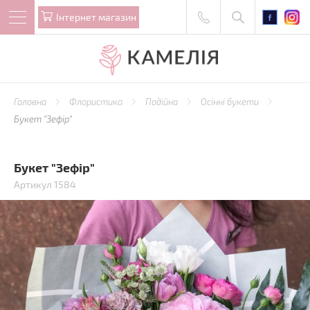
Iнтернет магазин
Головна
Флористика
Подійна
Осінні букети
Букет "Зефір"
Букет "Зефір"
Артикул 1584