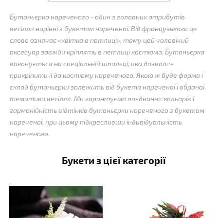
Бутоньєрка нареченого - один з головних атрибутів
весілля нарівні з букетом нареченої. Від французького це
слово означає «квітка в петлиці», тому цей чоловічий
аксесуар завжди кріплять в петлиці костюма. Бутоньєрка
виконується на спеціальній шпильці, яка дозволяє
прикріпити її до костюму нареченого. Якою ж буде форма і
склад бутоньєрки залежить від букета нареченої і обраної
тематики весілля. Ми гарантуємо поєднання кольорів і
гармонійність відтінків бутоньєрки нареченого з букетом
нареченої, при цьому підкресливши індивідуальність
нареченого.
Букети з цієї категорії