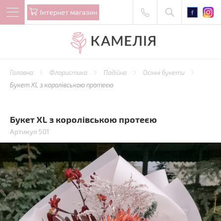
Iнтернет магазин
Головна
Флористика
Подійна
Осінні букети
Букет XL з королівською протеєю
Букет XL з королівською протеєю
Артикул 501