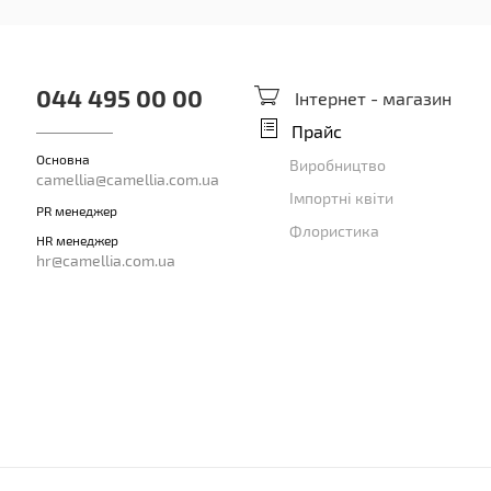
044 495 00 00
Інтернет - магазин
Прайс
Основна
Виробництво
camellia@camellia.com.ua
Імпортні квіти
PR менеджер
Флористика
HR менеджер
hr@camellia.com.ua