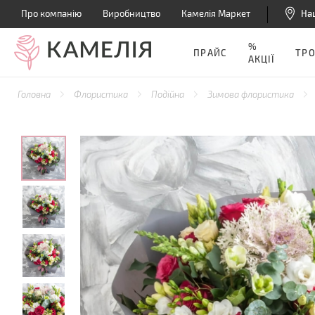
Про компанію
Виробництво
Камелія Маркет
На
%
ПРАЙС
ТР
АКЦІЇ
Головна
Флористика
Подійна
Зимова флористика