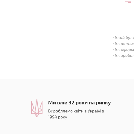
Який бук
Як квіта
Як оформ
Як зроби
Ми вже 32 роки на ринку
Виробляємо квіти в Україні з
1994 року