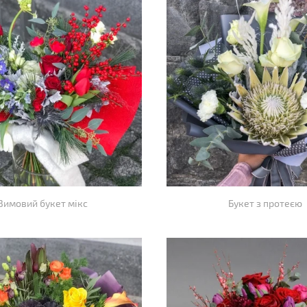
Зимовий букет мікс
Букет з протеєю