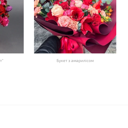
т"
Букет з амарилісом