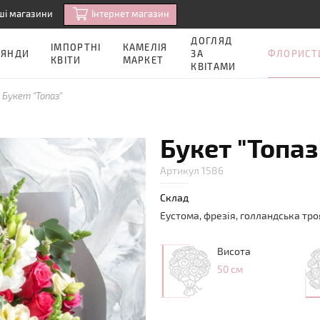
Iнтернет магазин
ші магазини
ДОГЛЯД
ІМПОРТНІ
КАМЕЛІЯ
ФЛОРИСТ
ОЯНДИ
ЗА
КВІТИ
МАРКЕТ
КВІТАМИ
Букет "Топаз"
Букет "Топаз
Артикул 1586
Склад
Еустома, фрезія, голландська тро
Висота
50 см