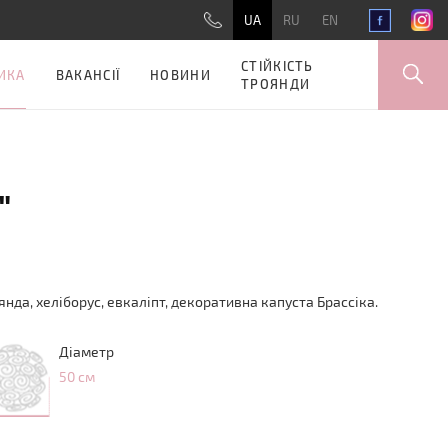
UA
RU
EN
СТІЙКІСТЬ
ИКА
ВАКАНСІЇ
НОВИНИ
ТРОЯНДИ
"
янда, хеліборус, евкаліпт, декоративна капуста Брассіка.
Діаметр
50 см