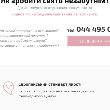
Як зробити свято незабутнім?
Досить звернутися до наших консультантів.
Відповімо на будь-яке запитання. Телефонуйте.
044 495 
тел.
ет запам'ятається на все життя?
ми висловити свої почуття?
ити зал , щоб гості ахнули?
ПЕРЕДЗВОНИТИ 
ти свято унікальним і незабутнім?
Європейський стандарт якості
Наші квіти продаються на всесвітньо відомому
голландському аукціоні