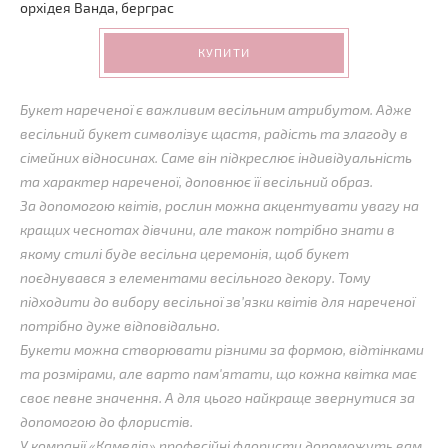
орхідея
Ванда
,
берграс
КУПИТИ
Букет нареченої є важливим весільним атрибутом. Адже
весільний букет символізує щастя, радість та злагоду в
сімейних відносинах. Саме він підкреслює індивідуальність
та характер нареченої, доповнює її весільний образ.
За допомогою квітів, рослин можна акцентувати увагу на
кращих чеснотах дівчини, але також потрібно знати в
якому стилі буде весільна церемонія, щоб букет
поєднувався з елементами весільного декору. Тому
підходити до вибору весільної зв’язки квітів для нареченої
потрібно дуже відповідально.
Букети можна створювати різними за формою, відтінками
та розмірами, але варто пам'ятати, що кожна квітка має
своє певне значення. А для цього найкраще звернутися за
допомогою до флористів.
У компанії «Камелія» професійні флористи допоможуть вам