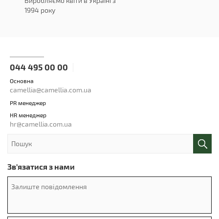
Виробляємо квіти в Україні з
1994 року
044 495 00 00
Основна
camellia@camellia.com.ua
PR менеджер
HR менеджер
hr@camellia.com.ua
Зв'язатися з нами