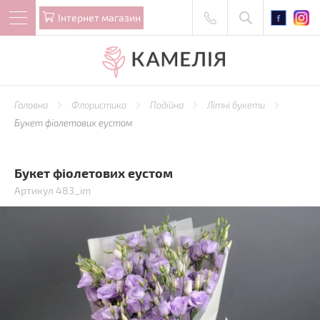
Iнтернет магазин
Головна
Флористика
Подійна
Літні букети
Букет фіолетових еустом
Букет фіолетових еустом
Артикул 483_im