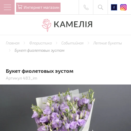
Интернет магазин
Главная
Флористика
Событийная
Летние букеты
Букет фиолетовых эустом
Букет фиолетовых эустом
Артикул 483_im