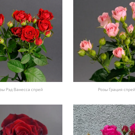
зы Рэд Ванесса спрей
Розы Грация спре