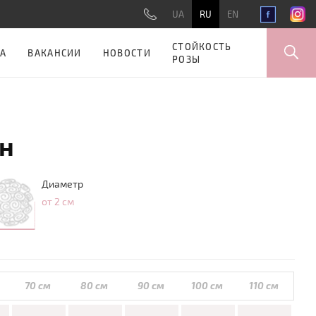
UA
RU
EN
СТОЙКОСТЬ
А
ВАКАНСИИ
НОВОСТИ
РОЗЫ
н
Диаметр
от 2 см
70 см
80 см
90 см
100 см
110 см