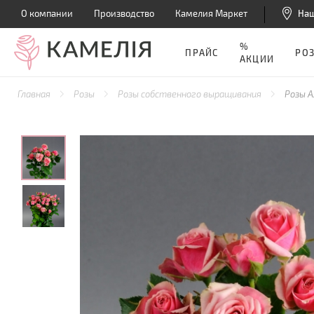
О компании
Производство
Камелия Маркет
На
%
ПРАЙС
РО
АКЦИИ
Главная
Розы
Розы собственного выращивания
Розы А