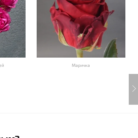
ей
Маричка