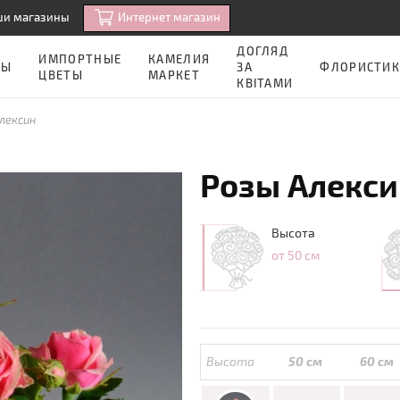
Интернет магазин
ши магазины
ДОГЛЯД
ИМПОРТНЫЕ
КАМЕЛИЯ
ЗЫ
ЗА
ФЛОРИСТИК
ЦВЕТЫ
МАРКЕТ
КВІТАМИ
лексин
Розы Алекси
Высота
от 50 см
Высота
50 см
60 см