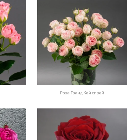
й
Роза Гранд Кей спрей