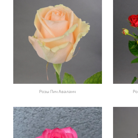
Розы Пич Аваланч
Ро