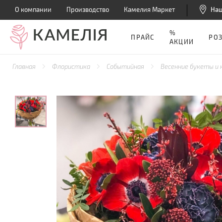
О компании
Производство
Камелия Маркет
На
%
ПРАЙС
РО
АКЦИИ
Главная
Флористика
Событийная
Весенние букеты и