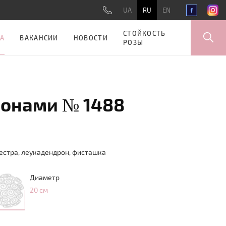
UA
RU
EN
СТОЙКОСТЬ
А
ВАКАНСИИ
НОВОСТИ
РОЗЫ
монами № 1488
нестра, леукадендрон, фисташка
Диаметр
20 см