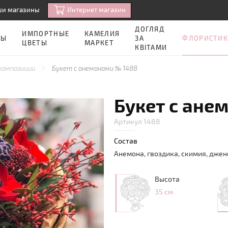
Интернет магазин
ши магазины
ДОГЛЯД
ИМПОРТНЫЕ
КАМЕЛИЯ
ФЛОРИСТИК
ЗЫ
ЗА
ЦВЕТЫ
МАРКЕТ
КВІТАМИ
 композиции
Букет с анемонами № 1488
Букет с ане
Артикул 1488
Состав
Анемона, гвоздика, скимия, дже
Высота
35 см