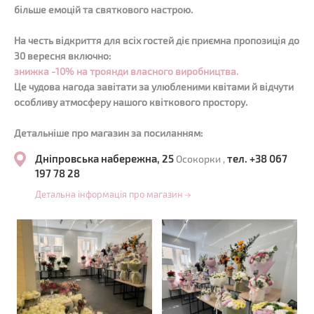
більше емоцій та святкового настрою.
На честь відкриття для всіх гостей діє приємна пропозиція до
30 вересня включно:
знижка -10% на троянди власного виробництва.
Це чудова нагода завітати за улюбленими квітами й відчути
особливу атмосферу нашого квіткового простору.
Детальніше про магазин за посиланням:
Дніпровська набережна, 25
тел. +38 067
Осокорки ,
197 78 28
Детальна інформація про магазин
→