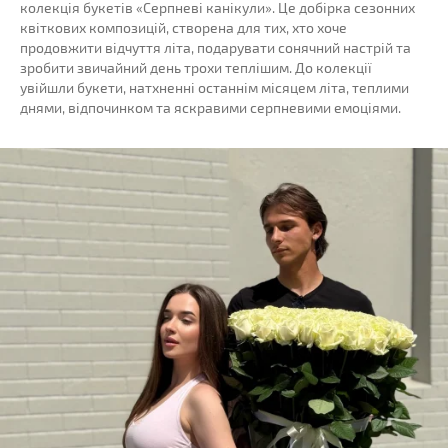
колекція букетів «Серпневі канікули». Це добірка сезонних
квіткових композицій, створена для тих, хто хоче
продовжити відчуття літа, подарувати сонячний настрій та
зробити звичайний день трохи теплішим. До колекції
увійшли букети, натхненні останнім місяцем літа, теплими
днями, відпочинком та яскравими серпневими емоціями.