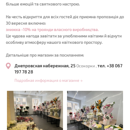
більше емоцій та святкового настрою.
На честь відкриття для всіх гостей діє приємна пропозиція до
30 вересня включно:
знижка -10% на троянди власного виробництва.
Це чудова нагода завітати за улюбленими квітами й відчути
особливу атмосферу нашого квіткового простору.
Детальніше про магазин за посиланням:
Днепровская набережная, 25
тел. +38 067
Осокорки ,
197 78 28
Подробная информация о магазине
→