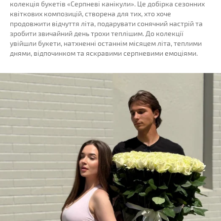
колекція букетів «Серпневі канікули». Це добірка сезонних
квіткових композицій, створена для тих, хто хоче
продовжити відчуття літа, подарувати сонячний настрій та
зробити звичайний день трохи теплішим. До колекції
увійшли букети, натхненні останнім місяцем літа, теплими
днями, відпочинком та яскравими серпневими емоціями.