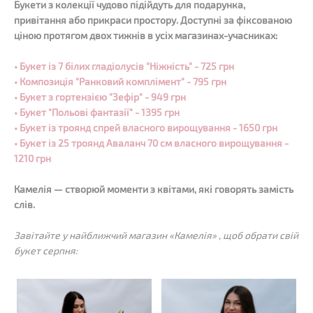
Букети з колекції чудово підійдуть для подарунка,
привітання або прикраси простору. Д
оступні за фіксованою
ціною протягом двох тижнів в усіх магазинах-учасниках:
• Букет із 7 білих гладіолусів
"Ніжність"
- 725 грн
• Композиція "Ранковий комплімент" - 795 грн
• Букет з гортензією
"Зефір"
- 949 грн
• Букет
"Польові фантазії"
- 1395 грн
• Букет із троянд спрей власного вирощування - 1650 грн
• Букет із 25 троянд Аваланч 70 см власного вирощування -
1210 грн
Камелія — створюй моменти з квітами, які говорять замість
слів.
Завітайте у найближчий магазин «Камелія» , щоб обрати свій
букет серпня: