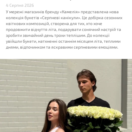
4 Серпня 2026
У мережі магазинів бренду «Камелія» представлена нова
колекція букетів «Серпневі канікули». Це добірка сезонних
квіткових композицій, створена для тих, хто хоче
продовжити відчуття літа, подарувати сонячний настрій та
зробити звичайний день трохи теплішим. До колекції
увійшли букети, натхненні останнім місяцем літа, теплими
днями, відпочинком та яскравими серпневими емоціями.