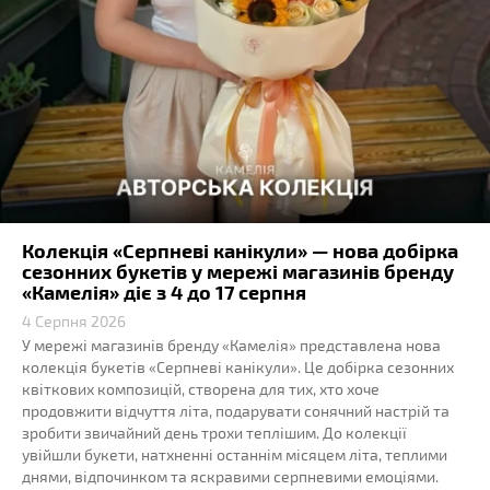
Колекція «Серпневі канікули» — нова добірка
сезонних букетів у мережі магазинів бренду
«Камелія» діє з 4 до 17 серпня
4 Серпня 2026
У мережі магазинів бренду «Камелія» представлена нова
колекція букетів «Серпневі канікули». Це добірка сезонних
квіткових композицій, створена для тих, хто хоче
продовжити відчуття літа, подарувати сонячний настрій та
зробити звичайний день трохи теплішим. До колекції
увійшли букети, натхненні останнім місяцем літа, теплими
днями, відпочинком та яскравими серпневими емоціями.