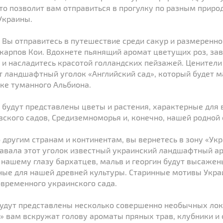
Это позволит вам отправиться в прогулку по разным прир
Украины.
 Вы отправитесь в путешествие среди сакур и размеренн
карпов Кои. Вдохнете пьянящий аромат цветущих роз, за
и насладитесь красотой голландских пейзажей. Ценители
т ландшафтный уголок «Английский сад», который будет 
ке туманного Альбиона.
 будут представлены цветы и растения, характерные для 
зского садов, Средиземноморья и, конечно, нашей родной 
 другим странам и континентам, вы вернетесь в зону «Укр
авала этот уголок известный украинский ландшафтный а
нашему глазу бархатцев, мальв и георгин будут высаже
ные для нашей древней культуры. Старинные мотивы Укра
овременного украинского сада.
будут представлены несколько совершенно необычных лок
а» вам вскружат голову ароматы пряных трав, клубники и