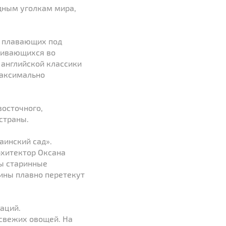
одным уголкам мира,
о плавающих под
вивающихся во
 английской классики
максимально
восточного,
страны.
аинский сад».
рхитектор Оксана
ны старинные
ины плавно перетекут
аций.
 свежих овощей. На