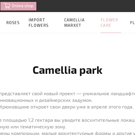
Online shop
FLOWER
IMPORT
CAMELLIA
ROSES
FL
CARE
FLOWERS
MARKET
Camellia park
представляет свой новый проект ― уникальное ландшафт
нновационных и дизайнерских задумок.
Крюковщине откроет свои двери уже в апреле этого года.
 площадью 1,2 гектара вы увидите восхитительные лока
ную или тематическую зону.
влены композиции, малые архитектурные формы и другие