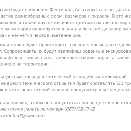
тию будет приурочен Фестиваль Анютиных глазок, для ко
ветов разнообразных форм, размеров и окрасок. В это ж
ьпанов, а также других весенних цветов: гиацинтов, нарц
 мини-парка планируется к началу лета, когда завершит
да» и начнётся первое цветение роз.
ини-парка будет происходить в определенные дни недели
пп. Сопровождать их будут квалифицированные экскурсов
дшафтных стилях, представленных в мини-парке, а также
сажено на территории.
ны уютные зоны для фотосессий и свадебных церемоний.
на время технического открытия будет составлять 120 грн
гих льготных категорий граждан предусмотрены специаль
новлениями, чтобы не пропустить главное цветочное отк
ю можно узнать по номеру (067)102-17-12
kcamellia@gmail.com