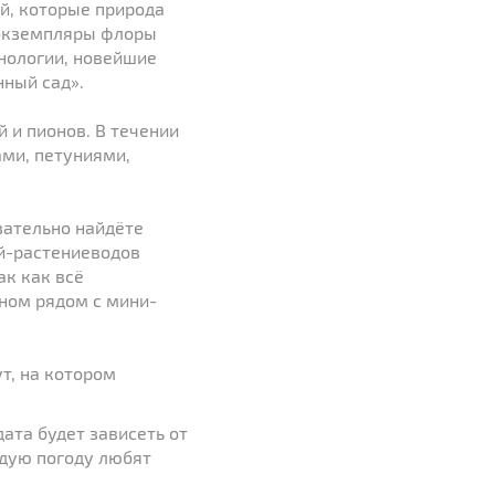
й, которые природа
 экземпляры флоры
нологии, новейшие
нный сад».
й и пионов. В течении
ами, петуниями,
зательно найдёте
ей-растениеводов
ак как всё
ном рядом с мини-
т, на котором
ата будет зависеть от
ждую погоду любят