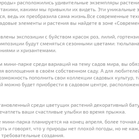
ироды» расположились удивительные экземпляры растени
 такими, какими мы привыкли их видеть. Эти уникальные
ся, ведь их преобразила сама жизнь.Все современные тех
адовые элементы и растения вы найдете в зоне «Совреме
влены экспозиции с буйством красок роз, лилий, гортензи
композиции будут сменяться сезонными цветами: тюльпан
ониями и хризантемами.
 мини-парке среди вариаций на тему садов мира, вы обя
ля воплощения в своём собственном саду. А для любител
озможность пополнить свои коллекции садовых культур, т
й можно будет приобрести в садовом центре, расположен
ановленный среди цветущих растений декоративный бату
ечатлеть ваши счастливые улыбки во время прыжка.
 мини-парка планируется на конец апреля, более точная д
оть и говорят, что у природы нет плохой погоды, но не ка
ь требовательные создания.