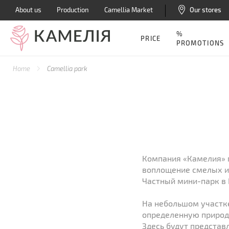
About us
Production
Camellia Market
Our stores
%
PRICE
PROMOTIONS
Home
Camellia park
Компания «Камелия» 
воплощение смелых и
Частный мини-парк в 
На небольшом участке
определенную природ
Здесь будут предста