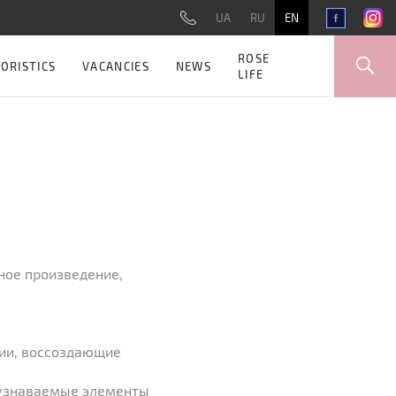
UA
RU
EN
ROSE
ORISTICS
VACANCIES
NEWS
LIFE
ное произведение,
ции, воссоздающие
 узнаваемые элементы