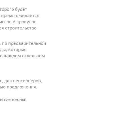
торого будет
е время ожидается
иссов и крокусов.
ся строительство
, по предварительной
оды, которые
 о каждом отдельном
., для пенсионеров,
ные предложения.
рытие весны!