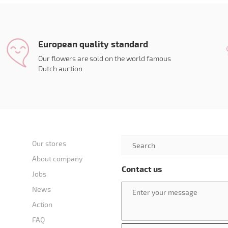
European quality standard
Our flowers are sold on the world famous
Dutch auction
Our stores
About company
Contact us
Jobs
News
Action
FAQ