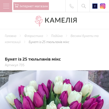
Iнтернет магазин
Головна
Флористика
Подійна
Весняні букети та
композиції
Букет із 25 тюльпанів мікс
Букет із 25 тюльпанів мікс
Артикул 735