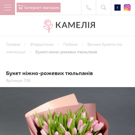
Iнтернет магазин
Головна
Флористика
Подійна
Весняні букети та
композиції
Букет ніжно-рожевих тюльпанів
Букет ніжно-рожевих тюльпанів
Артикул 739