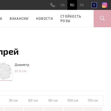
UA
RU
EN
СТОЙКОСТЬ
А
ВАКАНСИИ
НОВОСТИ
РОЗЫ
прей
Диаметр
от 4 см
70 см
80 см
90 см
100 см
110 см