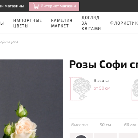
Интернет магазин
ши магазины
ДОГЛЯД
ИМПОРТНЫЕ
КАМЕЛИЯ
ЗЫ
ЗА
ФЛОРИСТИК
ЦВЕТЫ
МАРКЕТ
КВІТАМИ
офи спрей
Розы Софи с
Высота
от 50 см
Высота
50 см
60 см