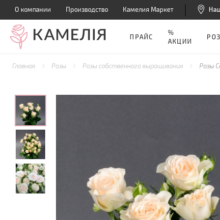
О компании
Производство
Камелия Маркет
На
%
ПРАЙС
РО
АКЦИИ
Главная
Розы
Розы собственного выращивания
Розы С