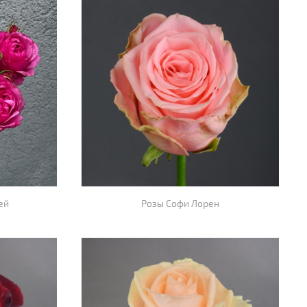
ей
Розы Софи Лорен