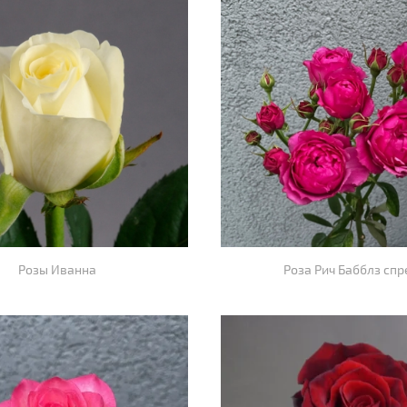
Розы Иванна
Роза Рич Бабблз спр