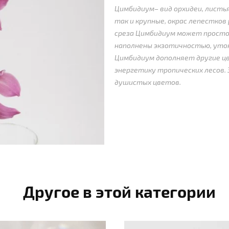
Цимбидиум– вид орхидеи, листья
так и крупные, окрас лепестков
среза Цимбидиум может простоят
наполнены экзотичностью, утон
Цимбидиум дополняет другие ц
энергетику тропических лесов.
душистых цветов.
Другое в этой категории