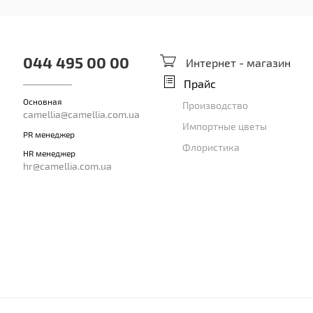
044 495 00 00
Интернет - магазин
Прайс
Основная
Производство
camellia@camellia.com.ua
Импортные цветы
PR менеджер
Флористика
HR менеджер
hr@camellia.com.ua