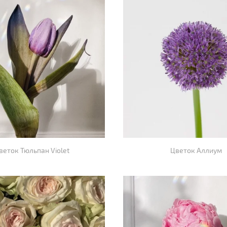
веток Тюльпан Violet
Цветок Аллиум