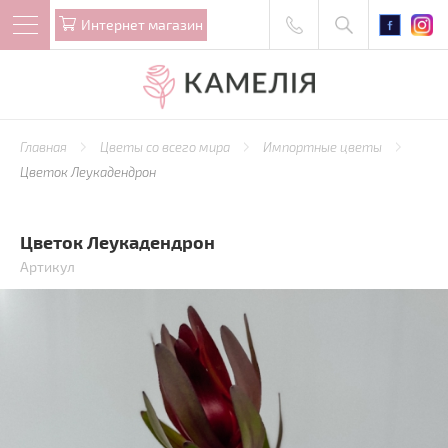
Интернет магазин
Главная
Цветы со всего мира
Импортные цветы
Цветок Леукадендрон
Цветок Леукадендрон
Артикул