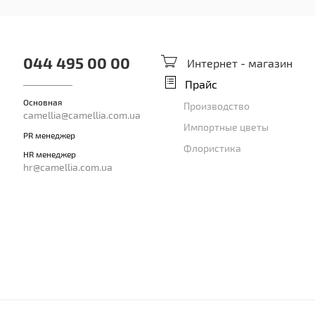
044 495 00 00
Интернет - магазин
Прайс
Основная
Производство
camellia@camellia.com.ua
Импортные цветы
PR менеджер
Флористика
HR менеджер
hr@camellia.com.ua