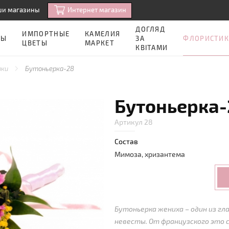
Интернет магазин
ши магазины
ДОГЛЯД
ИМПОРТНЫЕ
КАМЕЛИЯ
ФЛОРИСТИК
ЗЫ
ЗА
ЦВЕТЫ
МАРКЕТ
КВІТАМИ
рки
Бутоньерка-28
Бутоньерка-
Артикул 28
Состав
Мимоза, хризантема
Бутоньерка жениха – один из г
невесты. От французского это 