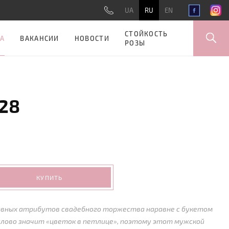
UA
RU
EN
СТОЙКОСТЬ
А
ВАКАНСИИ
НОВОСТИ
РОЗЫ
28
КУПИТЬ
лавных атрибутов свадебного торжества наравне с букетом
слово значит «цветок в петлице», поэтому этот мужской