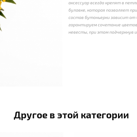
аксессуар всегда крепят в пет
булавке, которая позволяет при
состав бутоньерки зависит от
гарантируем сочетание цветов
невесты, при этом подчеркнув 
Другое в этой категории