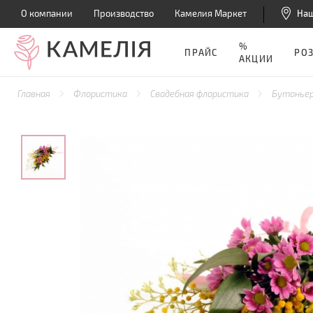
О компании
Производство
Камелия Маркет
На
%
ПРАЙС
РО
АКЦИИ
Главная
Флористика
Свадебная флористика
Бутонье