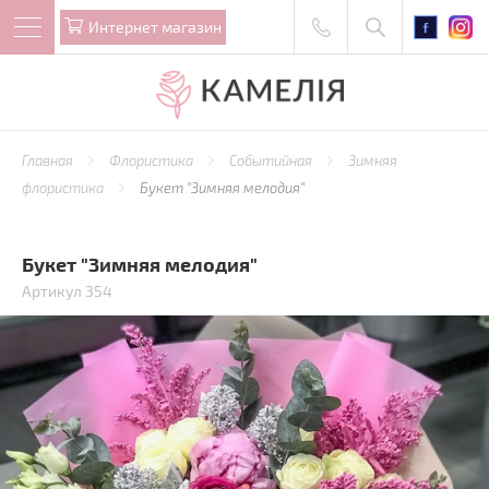
Интернет магазин
Главная
Флористика
Событийная
Зимняя
флористика
Букет "Зимняя мелодия"
Букет "Зимняя мелодия"
Артикул 354