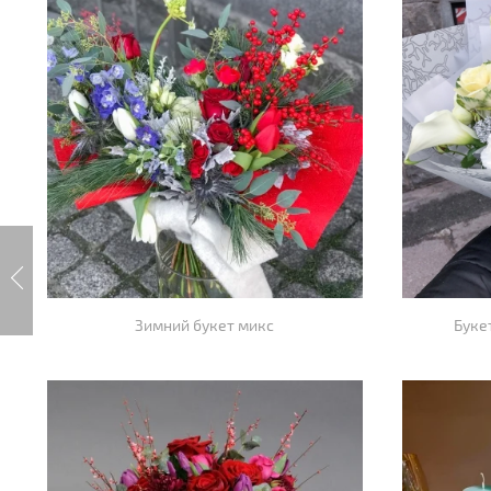
Зимний букет микс
Буке