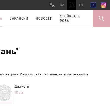
UA
RU
EN
СТОЙКОСТЬ
А
ВАКАНСИИ
НОВОСТИ
РОЗЫ
ань"
немона, роза Мемори Лейн, тюльпан, эустома, эвкалипт
Диаметр
15 см