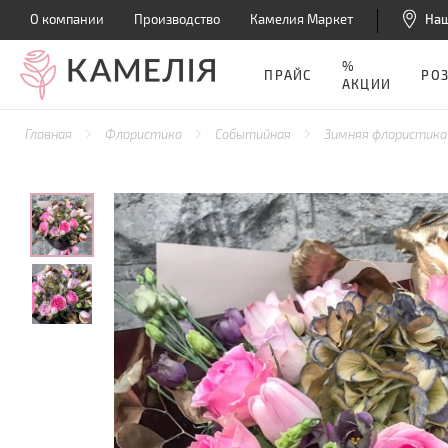
О компании
Производство
Камелия Маркет
На
%
ПРАЙС
РО
АКЦИИ
Главная
Флористика
Событийная
Зимняя флористик