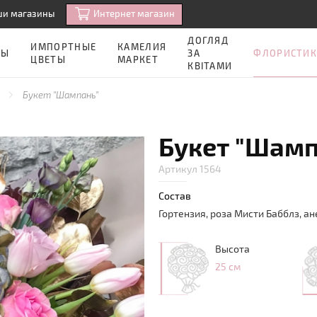
Интернет магазин
ши магазины
ДОГЛЯД
ИМПОРТНЫЕ
КАМЕЛИЯ
ФЛОРИСТИК
ЗЫ
ЗА
ЦВЕТЫ
МАРКЕТ
КВІТАМИ
а
Букет "Шампань"
Букет "Шамп
Артикул 1564
Состав
Гортензия, роза Мисти Бабблз, а
Высота
25 см