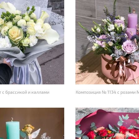
т с брассикой и каллами
Композиция № 1134 с розами 