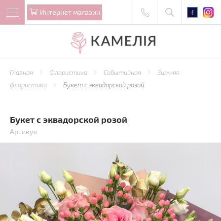
Интернет магазин
Главная
Флористика
Событийная
Зимняя
флористика
Букет с эквадорской розой
Букет с эквадорской розой
Артикул