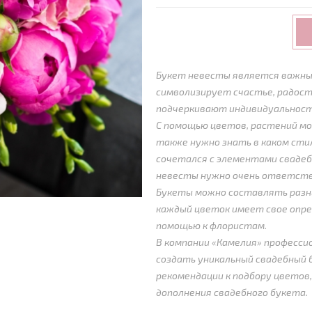
Букет невесты является важны
символизирует счастье, радост
подчеркивают индивидуальность
С помощью цветов, растений мо
также нужно знать в каком ст
сочетался с элементами свадеб
невесты нужно очень ответств
Букеты можно составлять разны
каждый цветок имеет свое опре
помощью к флористам.
В компании «Камелия» професси
создать уникальный свадебный 
рекомендации к подбору цветов,
дополнения свадебного букета.