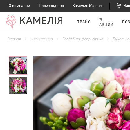
О компании
Производство
Камелия Маркет
На
%
ПРАЙС
РО
АКЦИИ
Главная
Флористика
Свадебная флористика
Букет н