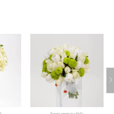
9
Букет невесты №14