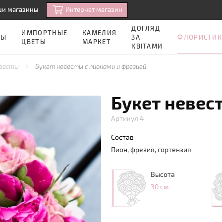
Интернет магазин
ши магазины
ДОГЛЯД
ИМПОРТНЫЕ
КАМЕЛИЯ
ФЛОРИСТИК
ЗЫ
ЗА
ЦВЕТЫ
МАРКЕТ
КВІТАМИ
евесты
Букет невесты с пионами и фрезией
Букет невес
Артикул 4
Состав
Пион, фрезия, гортензия
Высота
30 см