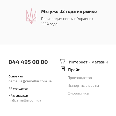
Мы уже 32 года на рынке
Производим цветы в Украине с
1994 года
044 495 00 00
Интернет - магазин
Прайс
Основная
Производство
camellia@camellia.com.ua
Импортные цветы
PR менеджер
Флористика
HR менеджер
hr@camellia.com.ua