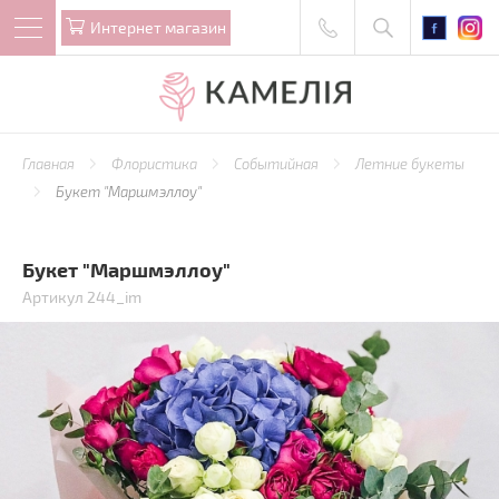
Интернет магазин
Главная
Флористика
Событийная
Летние букеты
Букет "Маршмэллоу"
Букет "Маршмэллоу"
Артикул 244_im