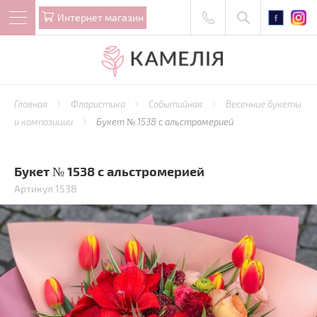
Интернет магазин
Главная
Флористика
Событийная
Весенние букеты
и композиции
Букет № 1538 с альстромерией
Букет № 1538 с альстромерией
Артикул 1538