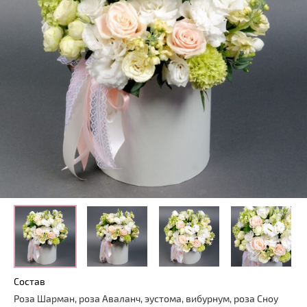
Состав
Роза Шарман, роза Аваланч, эустома, вибурнум, роза Сноу