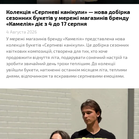
Колекція «Серпневі канікули» — нова добірка
сезонних букетів у мережі магазинів бренду
«Камелія» діє з 4 до 17 серпня
4 Августа 2026
У мережі магазинів бренду «Камелія» представлена нова
колекція букетів «Серпневі канікули». Це добірка сезонних
квіткових композицій, створена для тих, хто хоче
продовжити відчуття літа, подарувати сонячний настрій та
зробити звичайний день трохи теплішим. До колекції
увійшли букети, натхненні останнім місяцем літа, теплими
днями, відпочинком та яскравими серпневими емоціями.