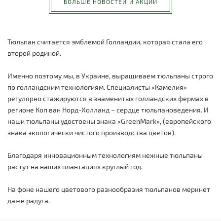
БОЛЬШЕ НОВОСТЕЙ И АКЦИЙ
Тюльпан считается эмблемой Голландии, которая стала его
второй родиной.
Именно поэтому мы, в Украине, выращиваем тюльпаны строго
по голландским технологиям. Специалисты «Камелия»
регулярно стажируются в знаменитых голландских фермах в
регионе Коп ван Норд-Холланд – сердце тюльпановедения. И
наши тюльпаны удостоены знака «GreenMark», (европейского
знака экологически чистого производства цветов).
Благодаря инновационным технологиям нежные тюльпаны
растут на наших плантациях круглый год.
На фоне нашего цветового разнообразия тюльпанов меркнет
даже радуга.