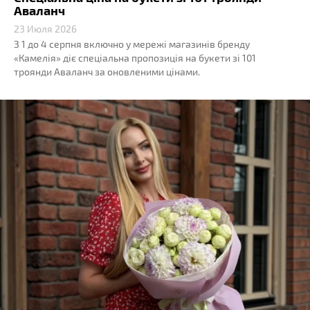
Аваланч
23 Июля 2026
З 1 до 4 серпня включно у мережі магазинів бренду
«Камелія» діє спеціальна пропозиція на букети зі 101
троянди Аваланч за оновленими цінами.