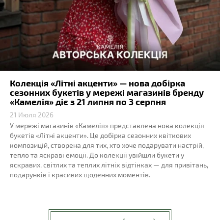
Колекція «Літні акценти» — нова добірка
сезонних букетів у мережі магазинів бренду
«Камелія» діє з 21 липня по 3 серпня
21 Июля 2026
У мережі магазинів «Камелія» представлена нова колекція
букетів «Літні акценти». Це добірка сезонних квіткових
композицій, створена для тих, хто хоче подарувати настрій,
тепло та яскраві емоції. До колекції увійшли букети у
яскравих, світлих та теплих літніх відтінках — для привітань,
подарунків і красивих щоденних моментів.