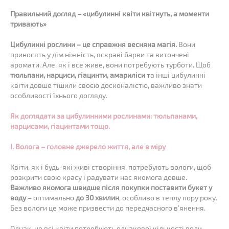
Правильний догляд – «цибулинні квіти квітнуть, а моменти
тривають»
Цибулинні рослини – це справжня весняна магія.
Вони
приносять у дім ніжність, яскраві барви та витончені
аромати. Але, як і все живе, вони потребують турботи. Щоб
тюльпани, нарциси, гіацинти, амариліси
та інші цибулинні
квіти довше тішили своєю досконалістю, важливо знати
особливості їхнього догляду.
Як доглядати за цибулинними рослинами: тюльпанами,
нарцисами, гіацинтами тощо.
I. Волога – головне джерело життя, але в міру
Квіти, як і будь-які живі створіння, потребують вологи, щоб
розкрити свою красу і радувати нас якомога довше.
Важливо якомога швидше після покупки поставити букет у
воду
– оптимально
до 30 хвилин
, особливо в теплу пору року.
Без вологи це може призвести до передчасного в’янення.
Однак, не всі квіти потребують однакової кількості води.