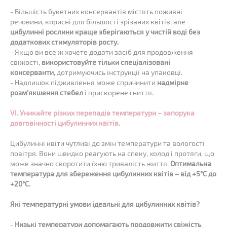
- Більшість букетних консервантів містять поживні
речовини, корисні для більшості зрізаних квітів, але
цибулинні рослини краще зберігаються у чистій воді без
додаткових стимуляторів росту.
- Якщо ви все ж хочете додати засіб для продовження
свіжості,
використовуйте тільки спеціалізовані
консерванти
, дотримуючись інструкції на упаковці.
- Надлишок підживлення може спричинити
надмірне
розм’якшення стебел
і прискорене гниття.
VI. Уникайте різких перепадів температури – запорука
довговічності цибулинних квітів.
Цибулинні квіти чутливі до змін температури та вологості
повітря. Вони швидко реагують на спеку, холод і протяги, що
може значно скоротити їхню тривалість життя.
Оптимальна
температура для збереження цибулинних квітів – від +5°C до
+20°C.
Які температурні умови ідеальні для цибулинних квітів?
-
Низькі температури допомагають продовжити свіжість
,