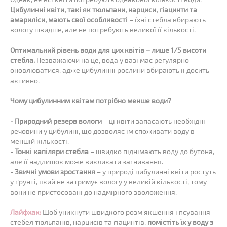
Цибулинні квіти, такі як тюльпани, нарциси, гіацинти та
амариліси, мають свої особливості
– їхні стебла вбирають
вологу швидше, але не потребують великої її кількості.
Оптимальний рівень води для цих квітів – лише 1/5 висоти
стебла.
Незважаючи на це, вода у вазі має регулярно
оновлюватися, адже цибулинні рослини вбирають її досить
активно.
Чому цибулинним квітам потрібно менше води?
- Природний резерв вологи
– ці квіти запасають необхідні
речовини у цибулині, що дозволяє їм споживати воду в
меншій кількості.
- Тонкі капіляри стебла
– швидко піднімають воду до бутона,
але її надлишок може викликати загнивання.
- Звичні умови зростання
– у природі цибулинні квіти ростуть
у ґрунті, який не затримує вологу у великій кількості, тому
вони не пристосовані до надмірного зволоження.
Лайфхак:
Щоб уникнути швидкого розм’якшення і псування
стебел тюльпанів, нарцисів та гіацинтів,
помістіть їх у воду з