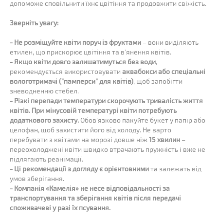
допоможе сповільнити їхнє цвітіння та продовжити свіжість.
Зверніть увагу:
- Не розміщуйте квіти поруч із фруктами
– вони виділяють
етилен, що прискорює цвітіння та в’янення квітів.
- Якщо квіти довго залишатимуться без води
,
рекомендується використовувати
аквабокси або спеціальні
вологотримачі ("памперси" для квітів)
, щоб запобігти
зневодненню стебел.
- Різкі перепади температури скорочують тривалість життя
квітів. При мінусовій температурі квіти потребують
додаткового захисту.
Обов’язково пакуйте букет у папір або
целофан, щоб захистити його від холоду. Не варто
перебувати з квітами на морозі довше ніж
15 хвилин
–
переохолоджені квіти швидко втрачають пружність і вже не
підлягають реанімації.
- Ці рекомендації з догляду є орієнтовними
та залежать від
умов зберігання.
- Компанія «Камелія» не несе відповідальності за
транспортування та зберігання квітів після передачі
споживачеві у разі їх псування.