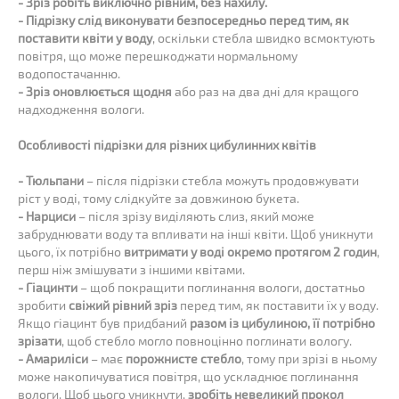
- Зріз робіть виключно рівним, без нахилу.
- Підрізку слід виконувати безпосередньо перед тим, як
поставити квіти у воду
, оскільки стебла швидко всмоктують
повітря, що може перешкоджати нормальному
водопостачанню.
- Зріз оновлюється щодня
або раз на два дні для кращого
надходження вологи.
Особливості підрізки для різних цибулинних квітів
- Тюльпани
– після підрізки стебла можуть продовжувати
ріст у воді, тому слідкуйте за довжиною букета.
- Нарциси
– після зрізу виділяють слиз, який може
забруднювати воду та впливати на інші квіти. Щоб уникнути
цього, їх потрібно
витримати у воді окремо протягом 2 годин
,
перш ніж змішувати з іншими квітами.
- Гіацинти
– щоб покращити поглинання вологи, достатньо
зробити
свіжий рівний зріз
перед тим, як поставити їх у воду.
Якщо гіацинт був придбаний
разом із цибулиною, її потрібно
зрізати
, щоб стебло могло повноцінно поглинати вологу.
- Амариліси
– має
порожнисте стебло
, тому при зрізі в ньому
може накопичуватися повітря, що ускладнює поглинання
вологи. Щоб цього уникнути,
зробіть невеликий прокол