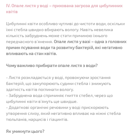
IV. Опале листя у воді – прихована загроза для цибулинних
квітів
Цибулинні квіти особливо чутливі до чистоти води, оскільки
їхні стебла швидко вбирають вологу. Навіть невелика
кількість забруднень може стати причиною їхнього
передчасного в’янення.
Опале листя у вазі – одна з головних
причин псування води та розвитку бактерій, які негативно
впливають на стан квітів.
Чому важливо прибирати опале листя з води?
- Листя розкладається у воді, провокуючи зростання
бактерій, що закупорюють судини стебла і знижують
здатність квітів поглинати вологу.
- Забруднена вода спричиняє гниття стебел, через що
цибулинні квіти в’януть ще швидше.
- Додаткові органічні речовини у воді прискорюють
утворення слизу, який негативно впливає на ніжні стебла
тюльпанів, нарцисів і гіацинтів.
Як уникнути цього?