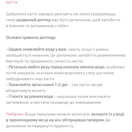
квітів
Цибулинні квіти швидко реагують на зміни середовища,
тому
щоденний догляд
має бути ретельним, щоб запобігти
в’яненню та загниванню стебел.
Основні правила догляду:
- Щодня оновлюйте воду у вазі
, навіть якщо її рівень
залишається низьким. Це допоможе запобігти розмноженню
бактерій та продовжить свіжість квітів.
- Ретельно мийте вазу перед кожною зміною води
, особливо
після нарцисів, оскільки вони виділяють слиз, що може
забруднювати інші квіти.
- Оновлюйте зрізи кожні 1-2 дні
– так квіти легше
вбиратимуть вологу.
- Стежте за рівнем води
– надлишок може викликати
загнивання, а нестача призведе до зневоднення.
Лайфхак:
Якщо тюльпани почали хилитися,
залиште їх у воді
в прохолодному місці на ніч, обгорнувши папером.
Це
допоможе їм повернути пружність.