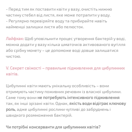
- Перед тим як поставити квіти у вазу, очистіть нижню
частину стебел від листя, яке може потрапити у воду.
- Регулярно перевіряйте воду та прибирайте навіть
найменші залишки листя або пелюсток.
Лайфхак:
Щоб уповільнити процес утворення бактерій у воді,
можна додати у вазу кілька шматочків активованого вугілля
або срібну монету – це допоможе воді довше залишатися
чистою.
V. Секрет свіжості – правильне підживлення для цибулинних
квітів.
Цибулинні квіти мають унікальну особливість – вони
отримують частину поживних речовин із власної цибулини.
Саме тому вони
не потребують інтенсивного підживлення
так, як інші зрізані квіти. Однак,
якість води відіграє ключову
роль
, адже цибулинні рослини чутливі до забруднень і
швидкого розмноження бактерій.
Чи потрібні консерванти для цибулинних квітів?