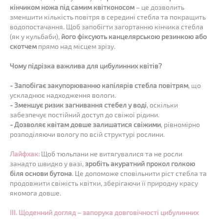
кінчиком ножа під самим квітконосом
– це дозволить
зменшити кількість повітря в середині стебла та покращить
водопостачання. Щоб запобігти загортанню кінчика стебла
(як у кульбаби),
його фіксують канцелярською резинкою або
скотчем
прямо над місцем зрізу.
Чому підрізка важлива для цибулинних квітів?
- Запобігає закупорюванню капілярів стебла повітрям
, що
ускладнює надходження вологи.
- Зменшує ризик загнивання стебел у воді
, оскільки
забезпечує постійний доступ до свіжої рідини.
- Дозволяє квітам довше залишатися свіжими
, рівномірно
розподіляючи вологу по всій структурі рослини.
Лайфхак:
Щоб тюльпани не витягувалися та не росли
занадто швидко у вазі,
зробіть акуратний прокол голкою
біля основи бутона
. Це допоможе сповільнити ріст стебла та
продовжити свіжість квітки, зберігаючи її природну красу
якомога довше.
III. Щоденний догляд – запорука довговічності цибулинних