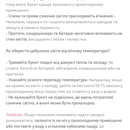
тому вночі букет краще залишати у прохолодному
приміщенні.
-
Спека та пряме сонячне світло прискорюють в’янення
–
тюльпани, нарциси та гіацинти розкриваються швидше та
можуть втрачати пружність.
- Протяги, кондиціонери та батареї негативно впливають на
стан квітів
, висушуючи стебла і пелюстки.
Як зберегти цибулинні квіти від впливу температури?
- Тримайте букет подалі від джерел тепла та холоду.
Не
ставте його біля батарей, обігрівачів, кондиціонерів або на
протягах.
- Уникайте різкого перепаду температури.
Наприклад, якщо
ви принесли квіти з холоду, дайте їм постояти 10-15 хвилин у
прохолодному місці перед тим, як ставити у вазу з водою.
- Не залишайте букет на підвіконні, де вдень потрапляє
сонячне світло, а вночі може бути прохолодно.
Лайфхак:
Якщо тюльпани починають надто швидко
розкриватися,
залиште їх на ніч у прохолодному приміщенні
або поставте у воду з кількома кубиками льоду.
Це