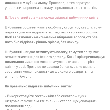
додаванням кубика льоду
. Прохолодна температура
уповільнить процеси розпаду і продовжить життя квітів.
II. Правильний зріз – запорука свіжості цибулинних квітів
Цибулинні рослини мають особливу структуру стебла, тому
підрізка для них відрізняється від інших зрізаних рослин.
Щоб забезпечити максимальне вбирання вологи, стебла
потрібно підрізати рівним зрізом, без нахилу.
Цибулинні
швидко всмоктують вологу
, тому тип зрізу має
велике значення для їхнього догляду.
Косий зріз пришвидшує
поглинання води
, що може стимулювати активний ріст
квітки у вазі. Проте це не завжди бажано, адже швидке
зростання може призвести до швидкого розкриття та
в’янення бутона.
Як правильно підрізати цибулинні квіти?
- Використовуйте гострий ніж або секатор
– тупий
інструмент може зім’яти тканини стебла, що ускладнить
поглинання води.