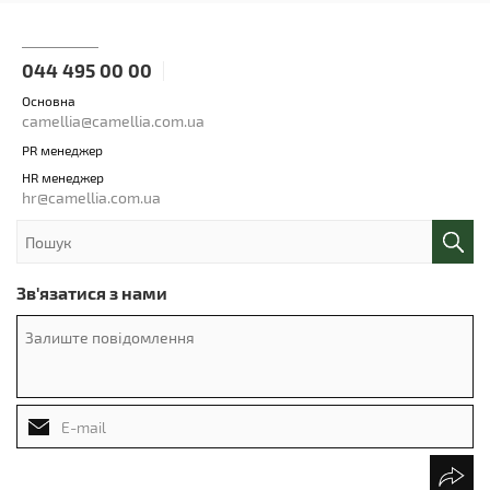
044 495 00 00
Основна
camellia@camellia.com.ua
PR менеджер
HR менеджер
hr@camellia.com.ua
Зв'язатися з нами