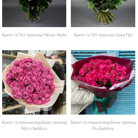
Букет із 141 троянди Пенні Лейн
Букет із 101 троянди Гран Прі
Букет із півонієподібних троянд
Букет із півонієподібних троянд
Місті Бабблз
Річ Бабблз