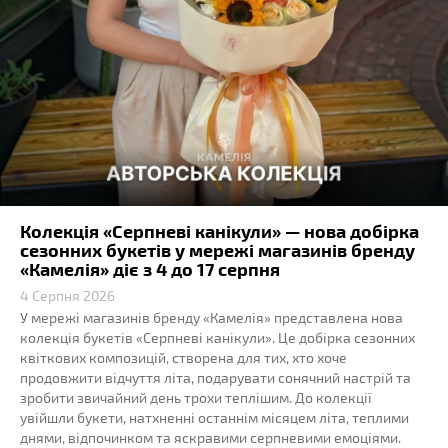
Колекція «Серпневі канікули» — нова добірка
сезонних букетів у мережі магазинів бренду
«Камелія» діє з 4 до 17 серпня
4 Серпня 2026
У мережі магазинів бренду «Камелія» представлена нова
колекція букетів «Серпневі канікули». Це добірка сезонних
квіткових композицій, створена для тих, хто хоче
продовжити відчуття літа, подарувати сонячний настрій та
зробити звичайний день трохи теплішим. До колекції
увійшли букети, натхненні останнім місяцем літа, теплими
днями, відпочинком та яскравими серпневими емоціями.