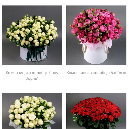
Композиція в коробці "Сноу
Композиція в коробці «Бабблз»
Ворлд"