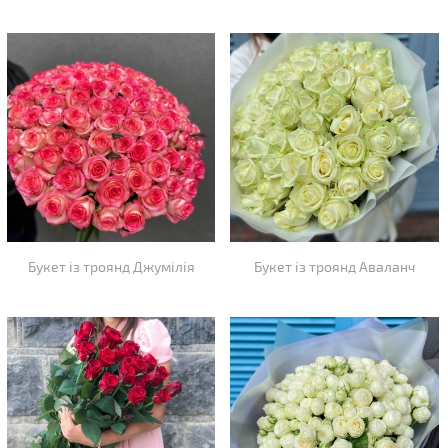
Букет із троянд Джумілія
Букет із троянд Аваланч