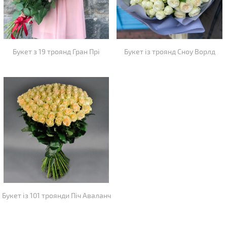
Букет з 19 троянд Гран Прі
Букет із троянд Сноу Ворлд
Букет із 101 троянди Піч Аваланч