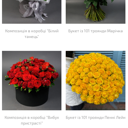
Композиція в коробці "Білий
Букет із 101 троянди Марічка
танець"
Композиція в коробці "Вибух
Букет із 101 троянди Пенні Лейн
пристрасті"