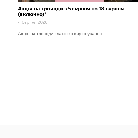
Акція на троянди з 5 серпня по 18 серпня
нду
(включно)*
4 Серпня 2026
Акція на троянди власного вирощування
лекція
их
стрій,
.