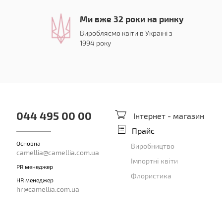
Ми вже 32 роки на ринку
Виробляємо квіти в Україні з
1994 року
044 495 00 00
Інтернет - магазин
Прайс
Основна
Виробництво
camellia@camellia.com.ua
Імпортні квіти
PR менеджер
Флористика
HR менеджер
hr@camellia.com.ua