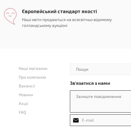
Європейський стандарт якості
Наші квіти продаються на всесвітньо відомому
голландському аукціоні
Наші магазини
Про компанію
Зв'язатися з нами
Вакансії
Новини
Акції
FAQ