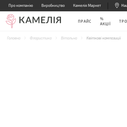
Про компанію
Виробництво
Камелія Маркет
На
%
ПРАЙС
ТР
АКЦІЇ
Головна
Флористика
Вітальна
Квіткові композиції