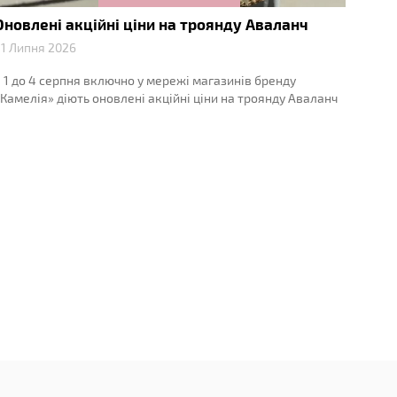
Оновлені акційні ціни на троянду Аваланч
Спец
Ава
1 Липня 2026
23 Ли
 1 до 4 серпня включно у мережі магазинів бренду
З 1 д
Камелія» діють оновлені акційні ціни на троянду Аваланч
«Камел
троян