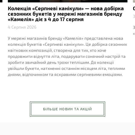
Колекція «Серпневі канікули» — нова добірка
сезонних букетів у мережі магазинів бренду
3
«Камелія» діє з 4 до 17 серпня
4 Серпня 2026
З
«
У мережі магазинів бренду «Камелія» представлена нова
колекція букетів «Серпневі канікули». Це добірка сезонних
квіткових композицій, створена для тих, хто хоче
продовжити відчуття літа, подарувати сонячний настрій та
зробити звичайний день трохи теплішим. До колекції
увійшли букети, натхненні останнім місяцем літа, теплими
днями, відпочинком та яскравими серпневими емоціями.
БІЛЬШЕ НОВИН ТА АКЦІЙ