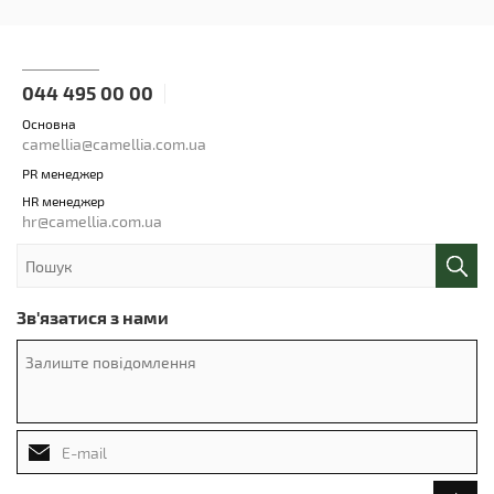
044 495 00 00
Основна
camellia@camellia.com.ua
PR менеджер
HR менеджер
hr@camellia.com.ua
Зв'язатися з нами