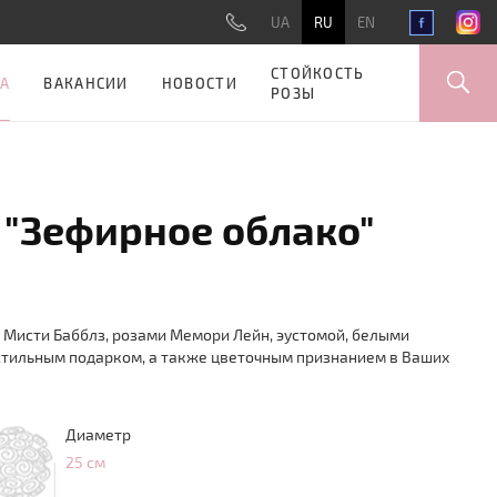
UA
RU
EN
СТОЙКОСТЬ
А
ВАКАНСИИ
НОВОСТИ
РОЗЫ
"Зефирное облако"
 Мисти Бабблз, розами Мемори Лейн, эустомой, белыми
стильным подарком, а также цветочным признанием в Ваших
Диаметр
25 см