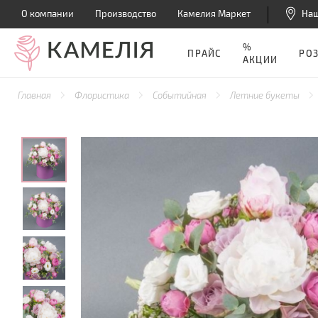
О компании
Производство
Камелия Маркет
На
%
ПРАЙС
РО
АКЦИИ
Главная
Флористика
Событийная
Летние букеты