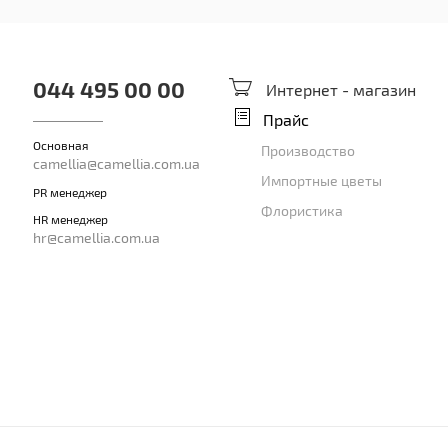
044 495 00 00
Интернет - магазин
Прайс
Основная
Производство
camellia@camellia.com.ua
Импортные цветы
PR менеджер
Флористика
HR менеджер
hr@camellia.com.ua