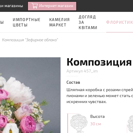
Интернет магазин
ши магазины
ДОГЛЯД
ИМПОРТНЫЕ
КАМЕЛИЯ
ФЛОРИСТИК
ЗЫ
ЗА
ЦВЕТЫ
МАРКЕТ
КВІТАМИ
Композиция "Зефирное облако"
Композиция 
Артикул 457_im
Состав
Шляпная коробка с розами спрей
пионами и зеленью может стать 
искренних чувствах.
Высота
30 см