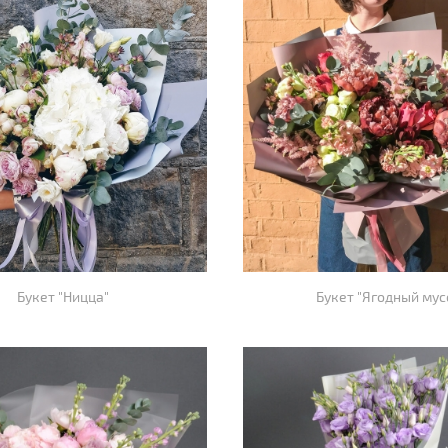
Букет "Ницца"
Букет "Ягодный мус