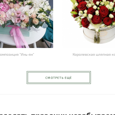
омпозиция "Инь-ян"
Королевская шляпная к
СМОТРЕТЬ ЕЩЁ