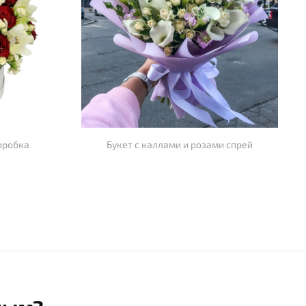
оробка
Букет с каллами и розами спрей