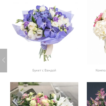
Букет с Вандой
Компо