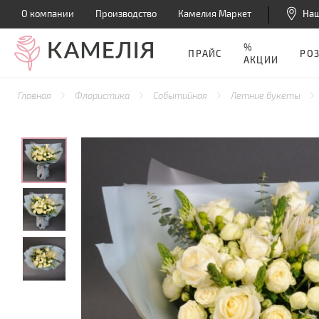
О компании
Производство
Камелия Маркет
На
%
ПРАЙС
РО
АКЦИИ
Главная
Флористика
Событийная
Летние букеты