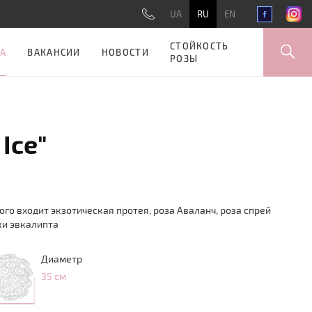
UA
RU
EN
СТОЙКОСТЬ
А
ВАКАНСИИ
НОВОСТИ
РОЗЫ
 Ice"
ого входит экзотическая протея, роза Аваланч, роза спрей
ки эвкалипта
Диаметр
35 см