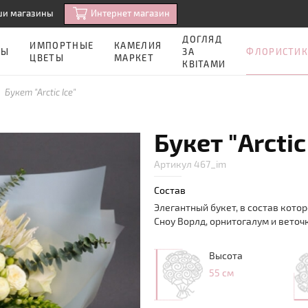
Интернет магазин
ши магазины
ДОГЛЯД
ИМПОРТНЫЕ
КАМЕЛИЯ
ФЛОРИСТИК
ЗЫ
ЗА
ЦВЕТЫ
МАРКЕТ
КВІТАМИ
Букет "Arctic Ice"
Букет "Arctic
Артикул 467_im
Состав
Элегантный букет, в состав котор
Сноу Ворлд, орнитогалум и веточ
Высота
55 см