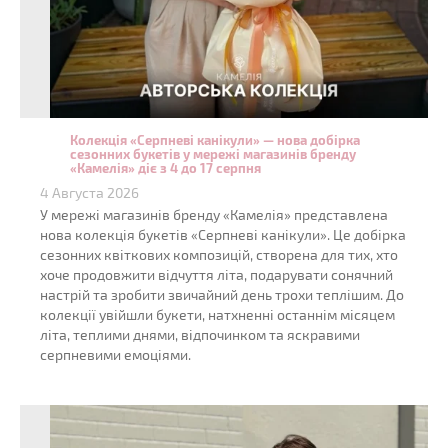
Колекція «Серпневі канікули» — нова добірка
сезонних букетів у мережі магазинів бренду
«Камелія» діє з 4 до 17 серпня
4 Августа 2026
У мережі магазинів бренду «Камелія» представлена
нова колекція букетів «Серпневі канікули». Це добірка
сезонних квіткових композицій, створена для тих, хто
хоче продовжити відчуття літа, подарувати сонячний
настрій та зробити звичайний день трохи теплішим. До
колекції увійшли букети, натхненні останнім місяцем
літа, теплими днями, відпочинком та яскравими
серпневими емоціями.