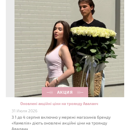
АКЦИЯ
Оновлені акційні ціни на троянду Аваланч
31 Июля 2026
З 1 до 4 серпня включно у мережі магазинів бренду
«Камелія» діють оновлені акційні ціни на троянду
Аваланч