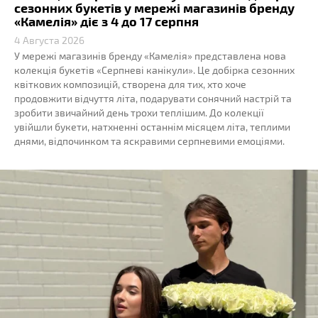
сезонних букетів у мережі магазинів бренду
«Камелія» діє з 4 до 17 серпня
4 Августа 2026
У мережі магазинів бренду «Камелія» представлена нова
колекція букетів «Серпневі канікули». Це добірка сезонних
квіткових композицій, створена для тих, хто хоче
продовжити відчуття літа, подарувати сонячний настрій та
зробити звичайний день трохи теплішим. До колекції
увійшли букети, натхненні останнім місяцем літа, теплими
днями, відпочинком та яскравими серпневими емоціями.