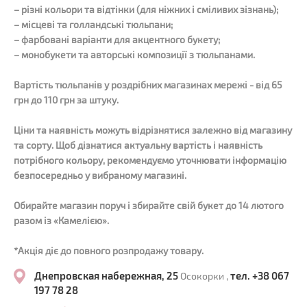
– різні кольори та відтінки (для ніжних і сміливих зізнань);
– місцеві та голландські тюльпани;
– фарбовані варіанти для акцентного букету;
– монобукети та авторські композиції з тюльпанами.
Вартість тюльпанів у роздрібних магазинах мережі - від 65
грн до 110 грн за штуку.
Ціни та наявність можуть відрізнятися залежно від магазину
та сорту. Щоб дізнатися актуальну вартість і наявність
потрібного кольору, рекомендуємо уточнювати інформацію
безпосередньо у вибраному магазині.
Обирайте магазин поруч і збирайте свій букет до 14 лютого
разом із «Камелією».
*Акція діє до повного розпродажу товару.
Днепровская набережная, 25
тел. +38 067
Осокорки ,
197 78 28