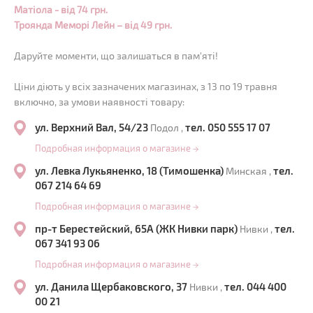
Матіола - від 74 грн.
Троянда Меморі Лейн – від 49 грн.
Даруйте моменти, що залишаться в пам'яті!
Ціни діють у всіх зазначених магазинах, з 13 по 19 травня
включно, за умови наявності товару:
ул. Верхний Вал, 54/23
тел. 050 555 17 07
Подол ,
Подробная информация о магазине
→
ул. Левка Лукьяненко, 18 (Тимошенка)
тел.
Минская ,
067 214 64 69
Подробная информация о магазине
→
пр-т Берестейский, 65А (ЖК Нивки парк)
тел.
Нивки ,
067 341 93 06
Подробная информация о магазине
→
ул. Данила Щербаковского, 37
тел. 044 400
Нивки ,
00 21