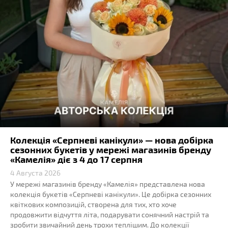
Колекція «Серпневі канікули» — нова добірка
сезонних букетів у мережі магазинів бренду
«Камелія» діє з 4 до 17 серпня
4 Августа 2026
У мережі магазинів бренду «Камелія» представлена нова
колекція букетів «Серпневі канікули». Це добірка сезонних
квіткових композицій, створена для тих, хто хоче
продовжити відчуття літа, подарувати сонячний настрій та
зробити звичайний день трохи теплішим. До колекції