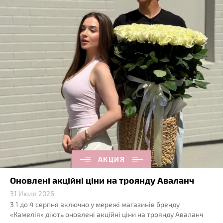
АКЦИЯ
Оновлені акційні ціни на троянду Аваланч
31 Июля 2026
З 1 до 4 серпня включно у мережі магазинів бренду
«Камелія» діють оновлені акційні ціни на троянду Аваланч