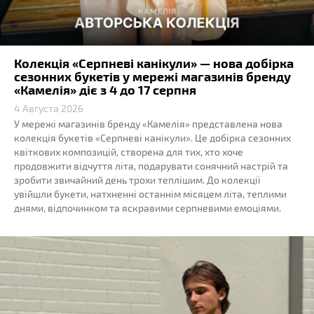
Колекція «Серпневі канікули» — нова добірка
сезонних букетів у мережі магазинів бренду
«Камелія» діє з 4 до 17 серпня
4 Августа 2026
У мережі магазинів бренду «Камелія» представлена нова
колекція букетів «Серпневі канікули». Це добірка сезонних
квіткових композицій, створена для тих, хто хоче
продовжити відчуття літа, подарувати сонячний настрій та
зробити звичайний день трохи теплішим. До колекції
увійшли букети, натхненні останнім місяцем літа, теплими
днями, відпочинком та яскравими серпневими емоціями.