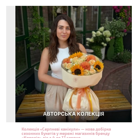
Колекція «Серпневі канікули» — нова добірка
сезонних букетів у мережі магазинів бренду
«Камелія» діє з 4 до 17 серпня