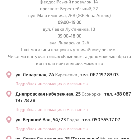
Феодосійський провулок, 14
проспект Берестейський, 22
вул. Максимовича, 26В (ЖК Нова Англія)
09:00–19:00
вул. Левка Лук'яненка, 18
09:00–18:00
вул. Ливарська, 2-А
Інші магазини працюють у звичайному режимі.
Чекаємо вас у магазинах «Камелія» та допоможемо обрати
квіти для найтепліших моментів
ул. Ливарская, 2А
тел. 067 197 83 03
Куреневка ,
Подробная информация о магазине
→
Днепровская набережная, 25
тел. +38 067
Осокорки ,
197 78 28
Подробная информация о магазине
→
ул. Верхний Вал, 54/23
тел. 050 555 17 07
Подол ,
Подробная информация о магазине
→
ул. Левка Лукьяненко, 18 (Тимошенка)
тел.
Минская ,