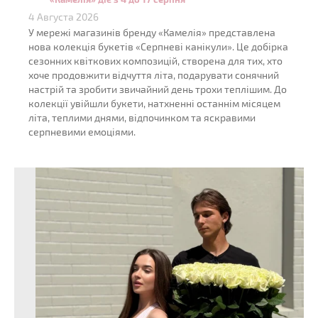
4 Августа 2026
У мережі магазинів бренду «Камелія» представлена
нова колекція букетів «Серпневі канікули». Це добірка
сезонних квіткових композицій, створена для тих, хто
хоче продовжити відчуття літа, подарувати сонячний
настрій та зробити звичайний день трохи теплішим. До
колекції увійшли букети, натхненні останнім місяцем
літа, теплими днями, відпочинком та яскравими
серпневими емоціями.