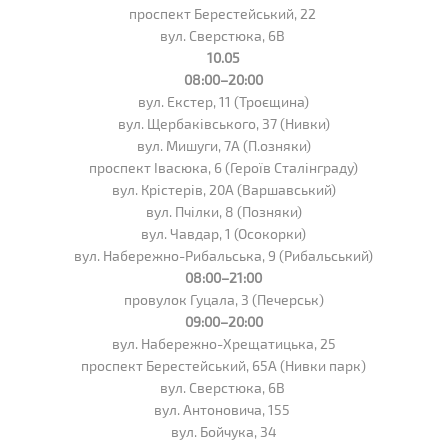
проспект Берестейський, 22
вул. Сверстюка, 6В
10.05
08:00–20:00
вул. Екстер, 11 (Троєщина)
вул. Щербаківського, 37 (Нивки)
вул. Мишуги, 7А (П.озняки)
проспект Івасюка, 6 (Героїв Сталінграду)
вул. Крістерів, 20А (Варшавський)
вул. Пчілки, 8 (Позняки)
вул. Чавдар, 1 (Осокорки)
вул. Набережно-Рибальська, 9 (Рибальський)
08:00–21:00
провулок Гуцала, 3 (Печерськ)
09:00–20:00
вул. Набережно-Хрещатицька, 25
проспект Берестейський, 65А (Нивки парк)
вул. Сверстюка, 6В
вул. Антоновича, 155
вул. Бойчука, 34