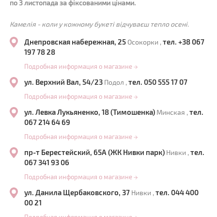
по 3 листопада за фіксованими цінами.
Камелія - коли у кожному букеті відчуваєш тепло осені.
Днепровская набережная, 25
тел. +38 067
Осокорки ,
197 78 28
Подробная информация о магазине
→
ул. Верхний Вал, 54/23
тел. 050 555 17 07
Подол ,
Подробная информация о магазине
→
ул. Левка Лукьяненко, 18 (Тимошенка)
тел.
Минская ,
067 214 64 69
Подробная информация о магазине
→
пр-т Берестейский, 65А (ЖК Нивки парк)
тел.
Нивки ,
067 341 93 06
Подробная информация о магазине
→
ул. Данила Щербаковского, 37
тел. 044 400
Нивки ,
00 21