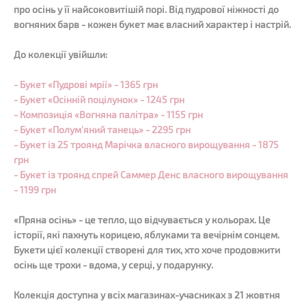
про осінь у її найсоковитішій порі. Від пудрової ніжності до
вогняних барв - кожен букет має власний характер і настрій.
До колекції увійшли:
- Букет «Пудрові мрії» - 1365 грн
- Букет «Осінній поцілунок» - 1245 грн
- Композиція «Вогняна палітра» - 1155 грн
- Букет «Полум’яний танець» - 2295 грн
- Букет із 25 троянд Марічка власного вирощування - 1875
грн
- Букет із троянд спрей Саммер Денс власного вирощування
- 1199 грн
«Пряна осінь» - це тепло, що відчувається у кольорах. Це
історії, які пахнуть корицею, яблуками та вечірнім сонцем.
Букети цієї колекції створені для тих, хто хоче продовжити
осінь ще трохи - вдома, у серці, у подарунку.
Колекція доступна у всіх магазинах-учасниках з 21 жовтня