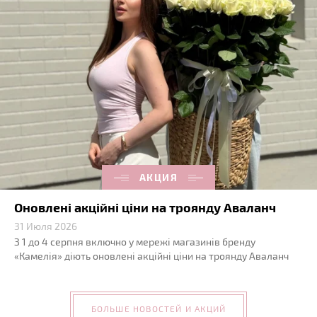
АКЦИЯ
Оновлені акційні ціни на троянду Аваланч
31 Июля 2026
З 1 до 4 серпня включно у мережі магазинів бренду
«Камелія» діють оновлені акційні ціни на троянду Аваланч
БОЛЬШЕ НОВОСТЕЙ И АКЦИЙ