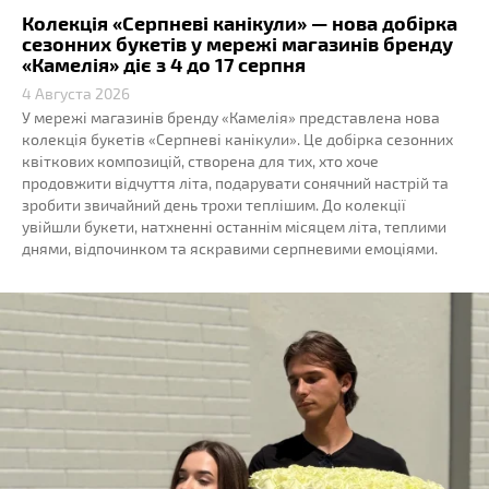
Колекція «Серпневі канікули» — нова добірка
сезонних букетів у мережі магазинів бренду
«Камелія» діє з 4 до 17 серпня
4 Августа 2026
У мережі магазинів бренду «Камелія» представлена нова
колекція букетів «Серпневі канікули». Це добірка сезонних
квіткових композицій, створена для тих, хто хоче
продовжити відчуття літа, подарувати сонячний настрій та
зробити звичайний день трохи теплішим. До колекції
увійшли букети, натхненні останнім місяцем літа, теплими
днями, відпочинком та яскравими серпневими емоціями.