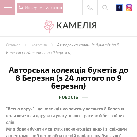
Интернет магазин
Главная
Новости
Авторська колекція букетів до 8
Березня (з 24 лютого по 9 березня)
Авторська колекція букетів до
8 Березня (з 24 лютого по 9
березня)
НОВОСТЬ
"Весна поруч" - це колекція до початку весни та 8 Березня,
коли хочеться дарувати увагу ніжно, красиво й без зайвих
слів.
Ми зібрали букети у світлих весняних відтінках і зі свіжими
акцентами, щоб легко обрати свій варіант для будь-якої