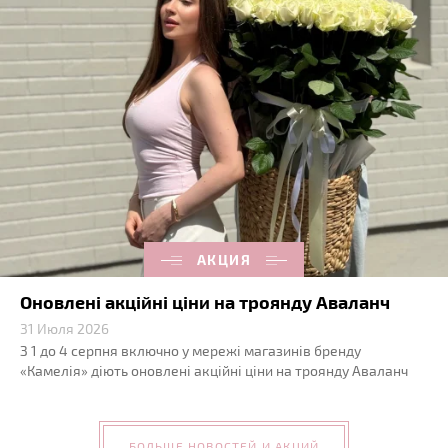
АКЦИЯ
Оновлені акційні ціни на троянду Аваланч
31 Июля 2026
З 1 до 4 серпня включно у мережі магазинів бренду
«Камелія» діють оновлені акційні ціни на троянду Аваланч
БОЛЬШЕ НОВОСТЕЙ И АКЦИЙ