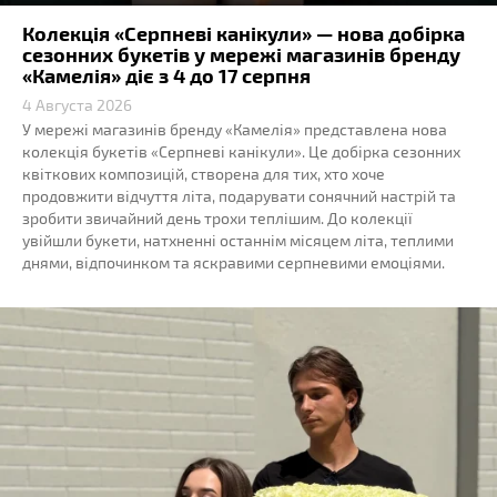
Колекція «Серпневі канікули» — нова добірка
сезонних букетів у мережі магазинів бренду
«Камелія» діє з 4 до 17 серпня
4 Августа 2026
У мережі магазинів бренду «Камелія» представлена нова
колекція букетів «Серпневі канікули». Це добірка сезонних
квіткових композицій, створена для тих, хто хоче
продовжити відчуття літа, подарувати сонячний настрій та
зробити звичайний день трохи теплішим. До колекції
увійшли букети, натхненні останнім місяцем літа, теплими
днями, відпочинком та яскравими серпневими емоціями.