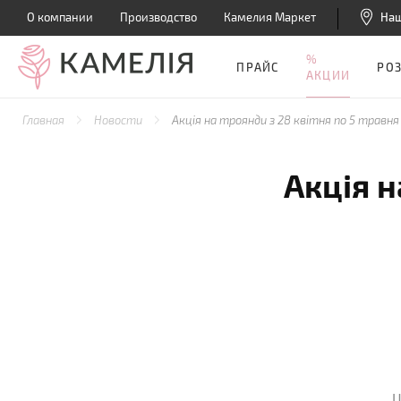
О компании
Производство
Камелия Маркет
На
%
ПРАЙС
РО
АКЦИИ
Главная
Новости
Акція на троянди з 28 квітня по 5 травня
Акція н
Ц