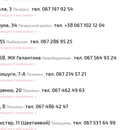
ала, 3
тел. 067 197 92 54
Печерск ,
рмация о магазине
→
чука, 34
тел. +38 067 102 12 04
Печерский район ,
рмация о магазине
→
155
тел. 067 286 95 25
Лыбедская ,
рмация о магазине
→
 6В, ЖК Галактика
тел. 067 564 93 24
Левобережная ,
рмация о магазине
→
Мишуги, 7-А
тел. 067 214 57 21
Позняки ,
рмация о магазине
→
ренко, 20
тел. 067 462 49 63
Позняки ,
рмация о магазине
→
, 8
тел. 067 486 42 47
Позняки ,
рмация о магазине
→
кстер, 11 (Цветаевой)
тел. 067 537 64 99
Троещина ,
рмация о магазине
→