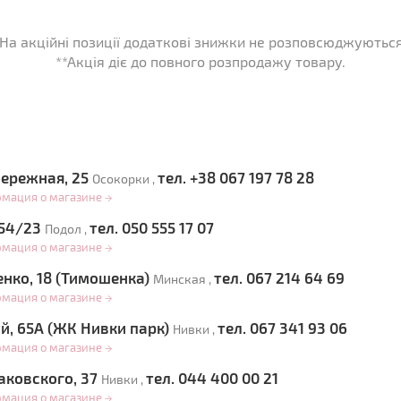
*На акційні позиції додаткові знижки не розповсюджуються
**Акція діє до повного розпродажу товару.
ережная, 25
тел. +38 067 197 78 28
Осокорки ,
рмация о магазине
→
 54/23
тел. 050 555 17 07
Подол ,
рмация о магазине
→
енко, 18 (Тимошенка)
тел. 067 214 64 69
Минская ,
рмация о магазине
→
й, 65А (ЖК Нивки парк)
тел. 067 341 93 06
Нивки ,
рмация о магазине
→
аковского, 37
тел. 044 400 00 21
Нивки ,
рмация о магазине
→