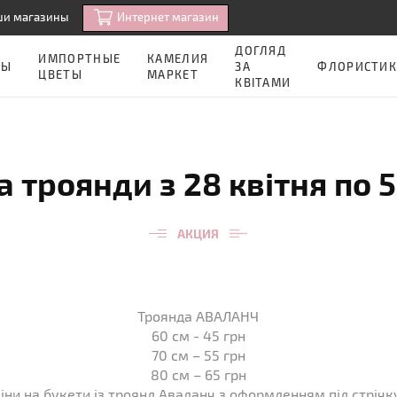
Интернет магазин
ши магазины
ДОГЛЯД
ИМПОРТНЫЕ
КАМЕЛИЯ
ЗЫ
ЗА
ФЛОРИСТИК
ЦВЕТЫ
МАРКЕТ
КВІТАМИ
а троянди з 28 квітня по 
АКЦИЯ
Троянда АВАЛАНЧ
60 см - 45 грн
70 см – 55 грн
80 см – 65 грн
іни на букети із троянд Аваланч з оформленням під стрічк