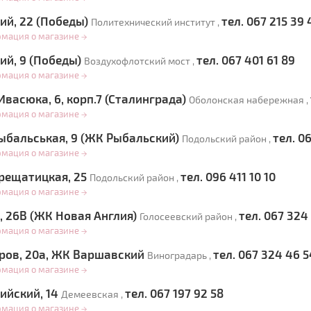
ий, 22 (Победы)
тел. 067 215 39 
Политехнический институт ,
рмация о магазине
→
ий, 9 (Победы)
тел. 067 401 61 89
Воздухофлотский мост ,
рмация о магазине
→
васюка, 6, корп.7 (Сталинграда)
Оболонская набережная ,
рмация о магазине
→
ыбальськая, 9 (ЖК Рыбальский)
тел. 0
Подольский район ,
рмация о магазине
→
рещатицкая, 25
тел. 096 411 10 10
Подольский район ,
рмация о магазине
→
, 26В (ЖК Новая Англия)
тел. 067 324 
Голосеевский район ,
рмация о магазине
→
еров, 20а, ЖК Варшавский
тел. 067 324 46 5
Виноградарь ,
рмация о магазине
→
ийский, 14
тел. 067 197 92 58
Демеевская ,
рмация о магазине
→