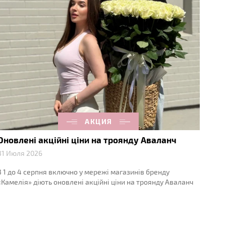
АКЦИЯ
Оновлені акційні ціни на троянду Аваланч
31 Июля 2026
З 1 до 4 серпня включно у мережі магазинів бренду
«Камелія» діють оновлені акційні ціни на троянду Аваланч