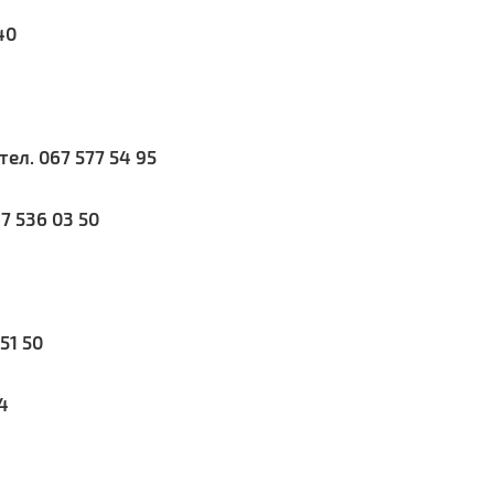
40
тел. 067 577 54 95
67 536 03 50
51 50
4