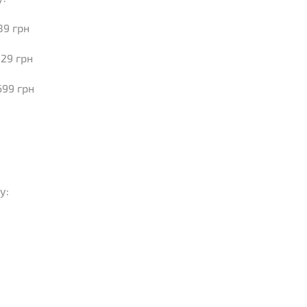
89 грн
829 грн
699 грн
у: